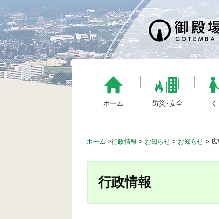
S
k
i
p
t
o
c
o
n
ホーム
防災･安全
く
t
e
n
ホーム
>
行政情報
>
お知らせ
>
お知らせ
>
広
t
行政情報