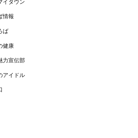
マイタウン
ば情報
ろば
の健康
魅力宣伝部
のアイドル
口