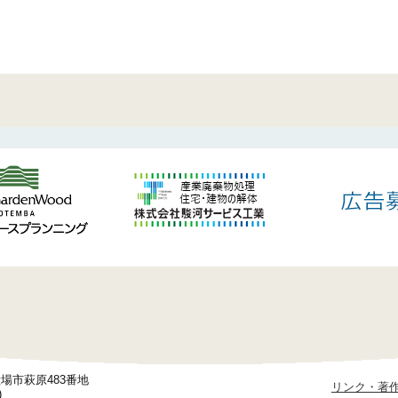
御殿場市萩原483番地
リンク・著
)