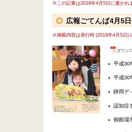
※この記事は2018年4月5日に書か
広報ごてんば4月5日号 
※掲載内容は発行時 (2018年4月5
ダウンロ
平成3
平成3
静岡デ
認知症
御殿場