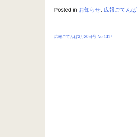
b
n
Posted in
お知らせ
,
広報ごてんば
o
g
o
er
k
広報ごてんば3月20日号 No.1317
投
稿
ナ
ビ
ゲ
ー
シ
ョ
ン