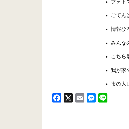
フォト
ごてん
情報ひ
みんな
こちら
我が家
市の人
F
X
E
M
Li
a
m
e
n
c
ail
ss
e
e
e