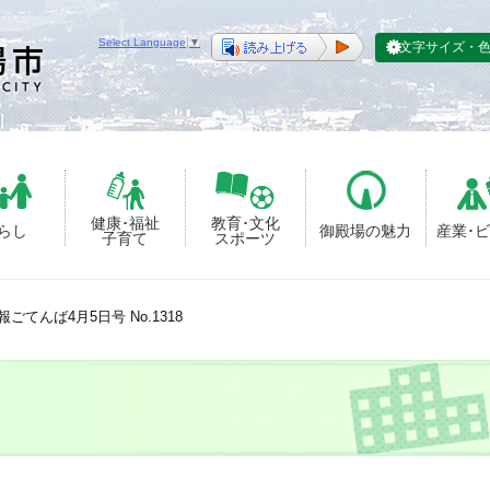
Select Language
▼
文字サイズ・
健康･福祉
教育･文化
らし
御殿場の魅力
産業･
子育て
スポーツ
報ごてんば4月5日号 No.1318