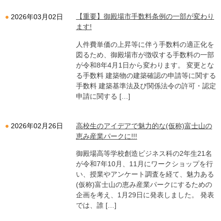
【重要】御殿場市手数料条例の一部が変わり
2026年03月02日
ます!
人件費単価の上昇等に伴う手数料の適正化を
図るため、御殿場市が徴収する手数料の一部
が令和8年4月1日から変わります。 変更とな
る手数料 建築物の建築確認の申請等に関する
手数料 建築基準法及び関係法令の許可・認定
申請に関する […]
高校生のアイデアで魅力的な(仮称)富士山の
2026年02月26日
恵み産業パークに!!!
御殿場高等学校創造ビジネス科の2年生21名
が令和7年10月、11月にワークショップを行
い、授業やアンケート調査を経て、魅力ある
(仮称)富士山の恵み産業パークにするための
企画を考え、1月29日に発表しました。 発表
では、誰 […]