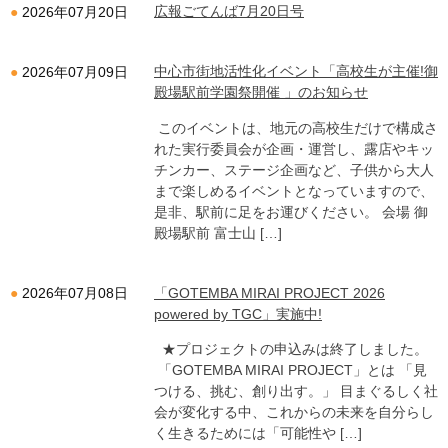
広報ごてんば7月20日号
2026年07月20日
中心市街地活性化イベント「高校生が主催!御
2026年07月09日
殿場駅前学園祭開催 」のお知らせ
このイベントは、地元の高校生だけで構成さ
れた実行委員会が企画・運営し、露店やキッ
チンカー、ステージ企画など、子供から大人
まで楽しめるイベントとなっていますので、
是非、駅前に足をお運びください。 会場 御
殿場駅前 富士山 […]
「GOTEMBA MIRAI PROJECT 2026
2026年07月08日
powered by TGC」実施中!
★プロジェクトの申込みは終了しました。
「GOTEMBA MIRAI PROJECT」とは 「見
つける、挑む、創り出す。」 目まぐるしく社
会が変化する中、これからの未来を自分らし
く生きるためには「可能性や […]