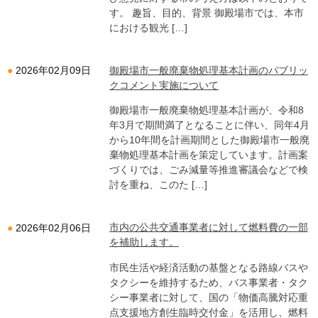
す。 趣旨、目的、背景 御殿場市では、本市
における観光 […]
御殿場市一般廃棄物処理基本計画のパブリッ
2026年02月09日
クコメント実施について
御殿場市一般廃棄物処理基本計画が、令和8
年3月で期間満了となることに伴い、同年4月
から10年間を計画期間とした御殿場市一般廃
棄物処理基本計画を策定しています。計画案
づくりでは、ごみ減量等推進審議会などで検
討を重ね、このた […]
市内の公共交通事業者に対して燃料費の一部
2026年02月06日
を補助します。
市民生活や経済活動の基盤となる路線バスや
タクシーを維持するため、バス事業者・タク
シー事業者に対して、国の「物価高騰対応重
点支援地方創生臨時交付金」を活用し、燃料