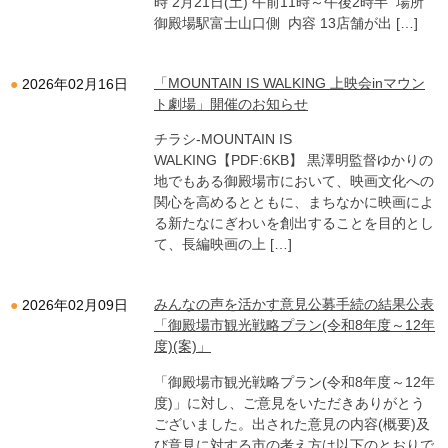
時 2月21日(土) 午前11時～午後2時半 場所
御殿場駅富士山口側 内容 13店舗が出 […]
「MOUNTAIN IS WALKING 上映会inマウン
2026年02月16日
ト劇場」開催のお知らせ
チラシ-MOUNTAIN IS
WALKING【PDF:6KB】 黒澤明監督ゆかりの
地でもある御殿場市において、映画文化への
関心を高めるとともに、まちなかに映画によ
る新たなにぎわいを創出することを目的とし
て、長編映画の上 […]
みんなの声を活かす意見公募手続の結果公表
2026年02月09日
「御殿場市観光戦略プラン(令和8年度～12年
度)(案)」
「御殿場市観光戦略プラン(令和8年度～12年
度)」に対し、ご意見をいただきありがとう
ございました。出された意見の内容(概要)及
び意見に対する市の考え方は以下のとおりで