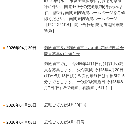
5月20日(水)、東富士演習場における射撃訓
練に伴い、国道469号の交通規制が行われま
す。 詳細は南関東防衛局ホームページをご確
認ください。 南関東防衛局ホームページ
【PDF:241KB】 問い合わせ 防衛省南関東防
衛局 […]
御殿場市及び御殿場市・小山町広域行政組合
2026年04月20日
職員募集のお知らせ
御殿場市では、令和9年4月1日付け採用の職
員を募集します。 受付期間 令和8年4月20日
(月)〜5月18日(月) ※受付最終日は午後5時15
分までとします。 一次試験実施日 令和8年6
月7日(日) ※保健師、看護師は6月 […]
広報ごてんば4月20日号
2026年04月20日
広報ごてんば4月5日号
2026年04月05日