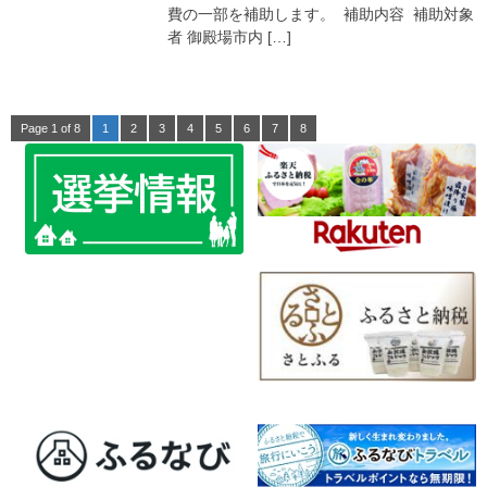
費の一部を補助します。 補助内容 補助対象
者 御殿場市内 […]
Page 1 of 8
1
2
3
4
5
6
7
8