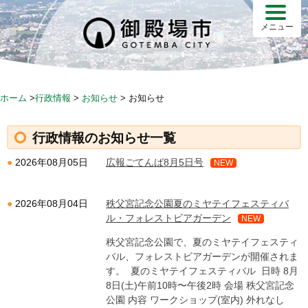
S
k
メニュー
i
p
t
o
ホーム
>
行政情報
>
お知らせ
>
お知らせ
c
o
行政情報のお知らせ一覧
n
t
広報ごてんば8月5日号
2026年08月05日
NEW
e
n
秩父宮記念公園夏のミヤテイフェスティバ
2026年08月04日
t
ル・フォレストビアガーデン
NEW
秩父宮記念公園で、夏のミヤテイフェスティ
バル、フォレストビアガーデンが開催されま
す。 夏のミヤテイフェスティバル 日時 8月
8日(土)午前10時〜午後2時 会場 秩父宮記念
公園 内容 ワークショップ(室内) 外れなし