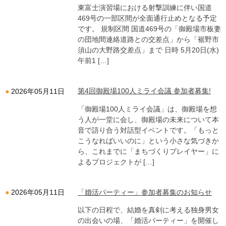
東富士演習場における射撃訓練に伴い国道
469号の一部区間が全面通行止めとなる予定
です。 規制区間 国道469号の「御殿場市板妻
の団地間連絡道路との交差点」から「裾野市
須山の大野路交差点」まで 日時 5月20日(水)
午前1 […]
第4回御殿場100人ミライ会議 参加者募集!
2026年05月11日
「御殿場100人ミライ会議」は、御殿場を想
う人が一堂に会し、御殿場の未来について本
音で語り合う対話型イベントです。「もっと
こうなればいいのに」という小さな気づきか
ら、これまでに「まちづくりプレイヤー」に
よるプロジェクトが […]
「婚活パーティー」参加者募集のお知らせ
2026年05月11日
以下の日程で、結婚を真剣に考える独身男女
の出会いの場、「婚活パーティー」を開催し