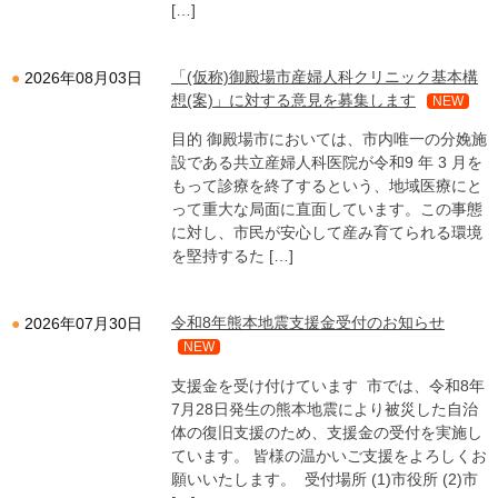
[…]
「(仮称)御殿場市産婦人科クリニック基本構
2026年08月03日
想(案)」に対する意見を募集します
NEW
目的 御殿場市においては、市内唯一の分娩施
設である共立産婦人科医院が令和9 年 3 月を
もって診療を終了するという、地域医療にと
って重大な局面に直面しています。この事態
に対し、市民が安心して産み育てられる環境
を堅持するた […]
令和8年熊本地震支援金受付のお知らせ
2026年07月30日
NEW
支援金を受け付けています 市では、令和8年
7月28日発生の熊本地震により被災した自治
体の復旧支援のため、支援金の受付を実施し
ています。 皆様の温かいご支援をよろしくお
願いいたします。 受付場所 (1)市役所 (2)市