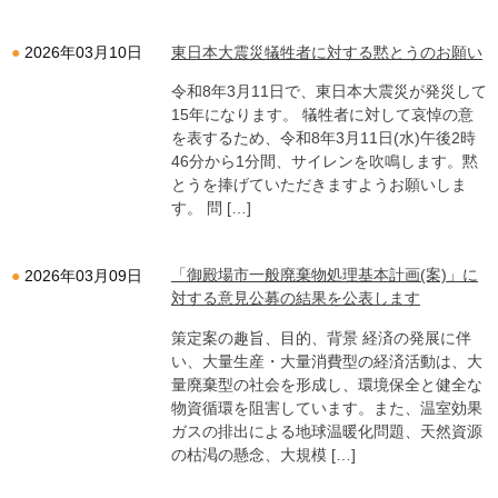
東日本大震災犠牲者に対する黙とうのお願い
2026年03月10日
令和8年3月11日で、東日本大震災が発災して
15年になります。 犠牲者に対して哀悼の意
を表するため、令和8年3月11日(水)午後2時
46分から1分間、サイレンを吹鳴します。黙
とうを捧げていただきますようお願いしま
す。 問 […]
「御殿場市一般廃棄物処理基本計画(案)」に
2026年03月09日
対する意見公募の結果を公表します
策定案の趣旨、目的、背景 経済の発展に伴
い、大量生産・大量消費型の経済活動は、大
量廃棄型の社会を形成し、環境保全と健全な
物資循環を阻害しています。また、温室効果
ガスの排出による地球温暖化問題、天然資源
の枯渇の懸念、大規模 […]