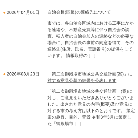
自治会長(区長)の連絡先について
2026年04月01日
市では、各自治会区域内における工事にかか
る連絡や、不動産売買等に伴う自治会の調
査、転入者の自治会加入の連絡などの必要な
場合に、自治会長の事前の同意を得て、その
連絡先(住所、氏名、電話番号)の提供をして
います。 情報取得の […]
「第二次御殿場市地域公共交通計画(案)」に
2026年03月23日
対する意見公募の結果を公表します
「第二次御殿場市地域公共交通計画」(案)に
対し、ご意見をいただきありがとうございま
した。出された意見の内容(概要)及び意見に
対する市の考え方は以下のとおりです。 策定
案の趣旨、目的、背景 令和3年3月に策定し
た『御殿場市 […]