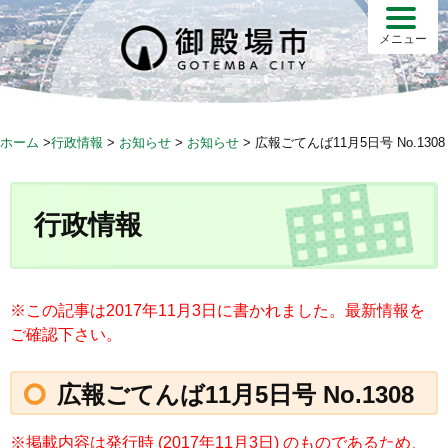
S
k
メニュー
i
p
t
o
ホーム
>
行政情報
>
お知らせ
>
お知らせ
>
広報ごてんば11月5日号 No.1308
c
o
n
行政情報
t
e
n
t
※この記事は2017年11月3日に書かれました。最新情報を
ご確認下さい。
広報ごてんば11月5日号 No.1308
※掲載内容は発行時 (2017年11月3日) のものであるため、