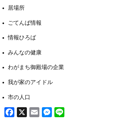
居場所
ごてんば情報
情報ひろば
みんなの健康
わがまち御殿場の企業
我が家のアイドル
市の人口
F
X
E
M
Li
a
m
e
n
c
ail
ss
e