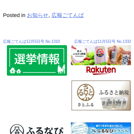
e
e
b
n
Posted in
お知らせ
,
広報ごてんば
o
g
o
er
k
広報ごてんば12月5日号 No.1310
広報ごてんば11月5日号 No.1332
投
稿
ナ
ビ
ゲ
ー
シ
ョ