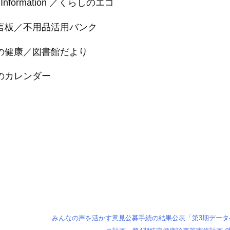
up Information ／くらしのエコ
言板／不用品活用バンク
の健康／図書館だより
のカレンダー
みんなの声を活かす意見公募手続の結果公表「第3期データ