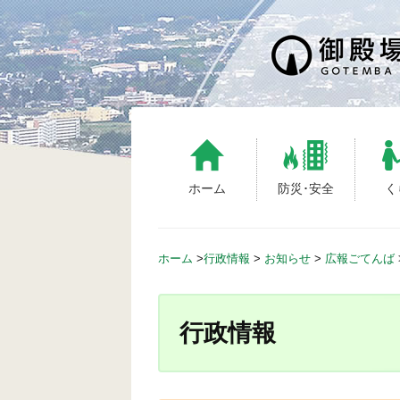
S
k
i
p
t
o
c
o
n
ホーム
防災･安全
く
t
e
n
ホーム
>
行政情報
>
お知らせ
>
広報ごてんば
t
行政情報