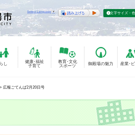
Select Language
▼
文字サイズ・
健康･福祉
教育･文化
らし
御殿場の魅力
産業･
子育て
スポーツ
>
広報ごてんば2月20日号