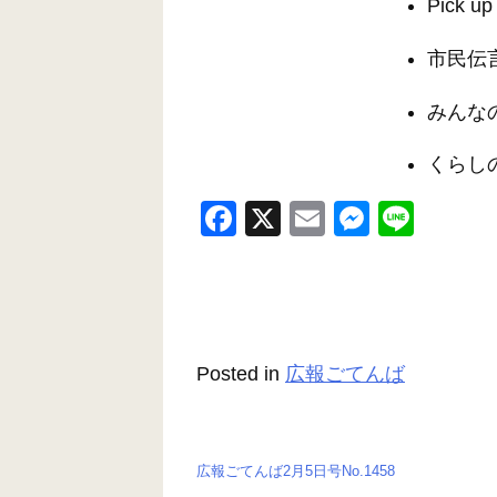
Pick 
市民伝
みんな
くらし
F
X
E
M
Li
a
m
e
n
c
ail
ss
e
e
e
b
n
Posted in
広報ごてんば
o
g
o
er
k
広報ごてんば2月5日号No.1458
投