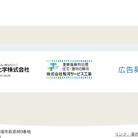
御殿場市萩原483番地
リンク・著
)