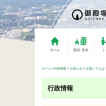
S
k
i
p
t
o
c
o
n
ホーム
防災･安全
く
t
e
n
ホーム
>
行政情報
>
お知らせ
>
広報ごてんば
t
行政情報