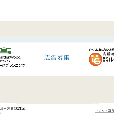
御殿場市萩原483番地
リンク・著
)