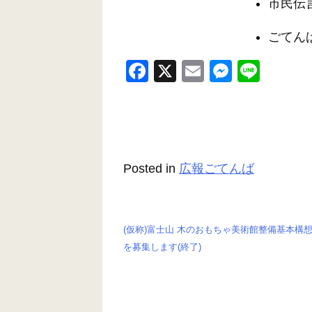
市民伝
ごてん
F
X
E
M
Li
a
m
e
n
c
ail
ss
e
e
e
b
n
Posted in
広報ごてんば
o
g
o
er
k
(仮称)富士山 木のおもちゃ美術館整備基本構想
投
を募集します(終了)
稿
ナ