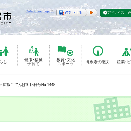
Select Language
▼
文字サイズ・
健康･福祉
教育･文化
らし
御殿場の魅力
産業･
子育て
スポーツ
>
広報ごてんば9月5日号No.1448