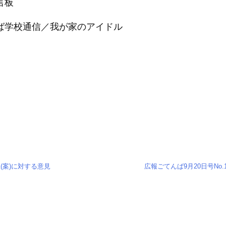
言板
ば学校通信／我が家のアイドル
(案)に対する意見
広報ごてんば9月20日号No.1