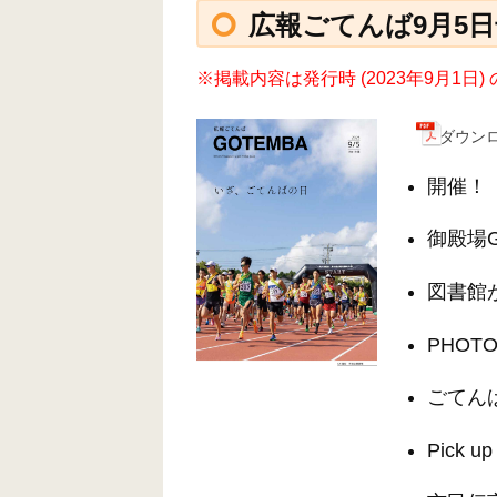
広報ごてんば9月5日号
※掲載内容は発行時 (2023年9月1
ダウンロー
開催！
御殿場
図書館
PHOTO
ごてん
Pick 