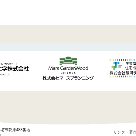
御殿場市萩原483番地
リンク・著
)