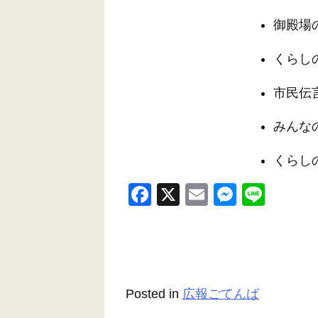
御殿場
くらしのエ
市民伝
みんな
くらし
F
X
E
M
Li
a
m
e
n
c
ail
ss
e
e
e
b
n
Posted in
広報ごてんば
o
g