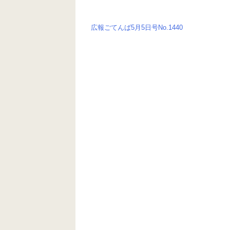
o
er
k
広報ごてんば5月5日号No.1440
投
稿
ナ
ビ
ゲ
ー
シ
ョ
ン