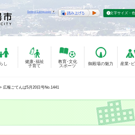
Select Language
▼
文字サイズ・
健康･福祉
教育･文化
らし
御殿場の魅力
産業･
子育て
スポーツ
>
広報ごてんば5月20日号No.1441