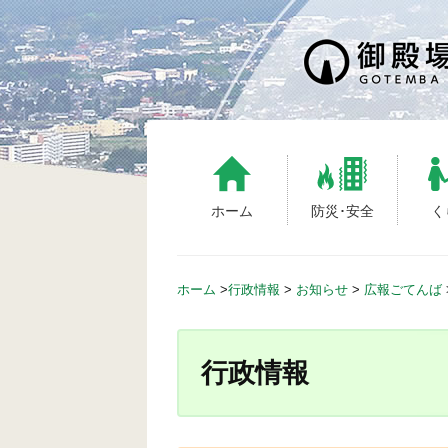
S
k
i
p
t
o
c
o
n
ホーム
防災･安全
く
t
e
n
ホーム
>
行政情報
>
お知らせ
>
広報ごてんば
t
行政情報