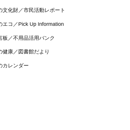
の文化財／市民活動レポート
コ／Pick Up Information
言板／不用品活用バンク
の健康／図書館だより
のカレンダー