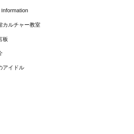
 Information
館カルチャー教室
言板
介
のアイドル