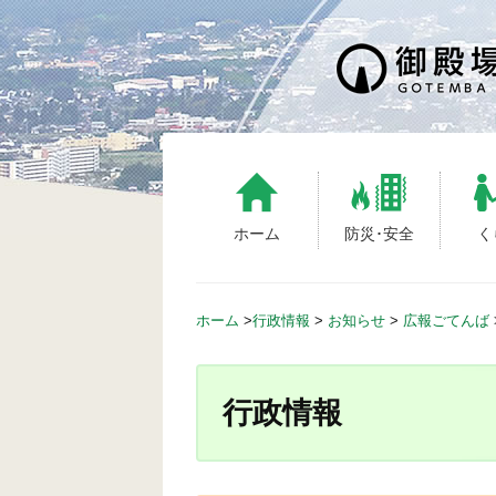
S
k
i
p
t
o
c
o
n
ホーム
防災･安全
く
t
e
n
ホーム
>
行政情報
>
お知らせ
>
広報ごてんば
t
行政情報