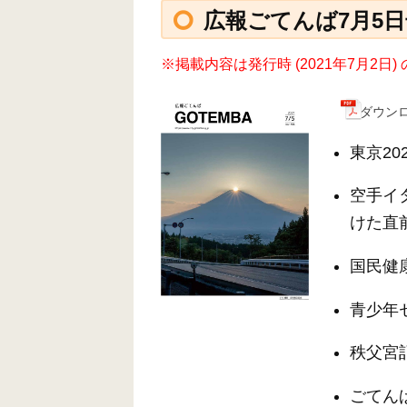
広報ごてんば7月5日号 
※掲載内容は発行時 (2021年7月2
ダウンロ
東京2
空手イ
けた直
国民健
青少年
秩父宮
ごてん