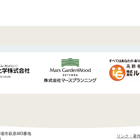
御殿場市萩原483番地
リンク・著
)