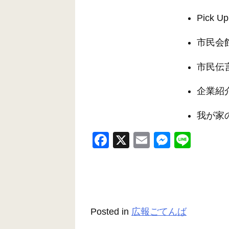
Pick Up
市民会
市民伝
企業紹
我が家
F
X
E
M
Li
a
m
e
n
c
ail
ss
e
e
e
b
n
Posted in
広報ごてんば
o
g