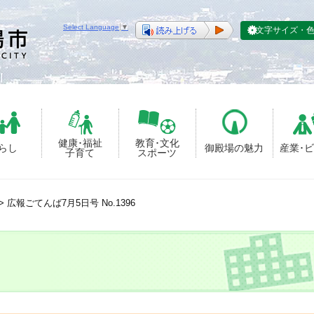
Select Language
▼
文字サイズ・
健康･福祉
教育･文化
らし
御殿場の魅力
産業･
子育て
スポーツ
>
広報ごてんば7月5日号 No.1396