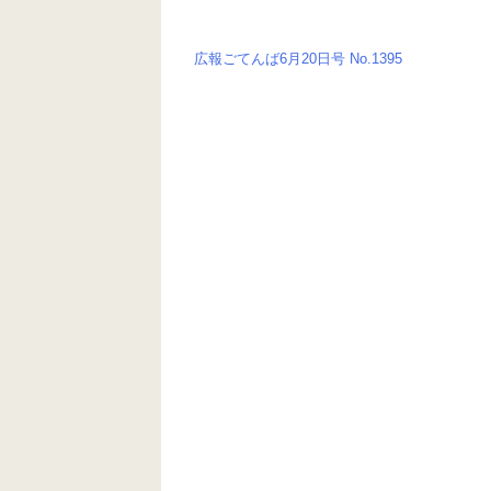
o
er
k
広報ごてんば6月20日号 No.1395
投
稿
ナ
ビ
ゲ
ー
シ
ョ
ン