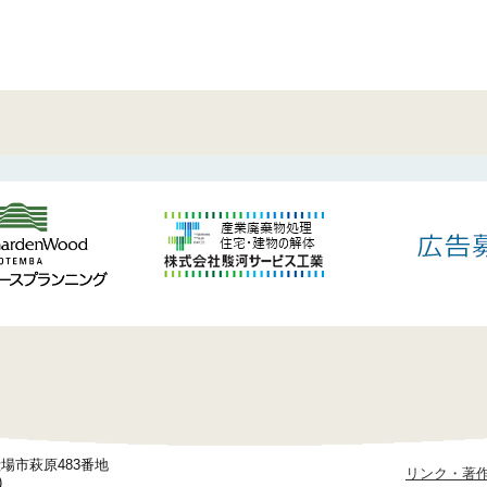
御殿場市萩原483番地
リンク・著
)