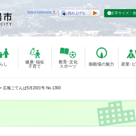
Select Language
▼
文字サイズ・
健康･福祉
教育･文化
らし
御殿場の魅力
産業･
子育て
スポーツ
>
広報ごてんば5月20日号 No.1393