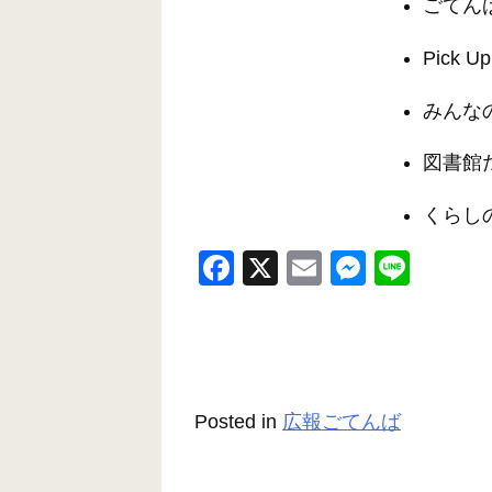
ごてん
Pick Up
みんな
図書館
くらし
F
X
E
M
Li
a
m
e
n
c
ail
ss
e
e
e
b
n
Posted in
広報ごてんば
o
g
o
er