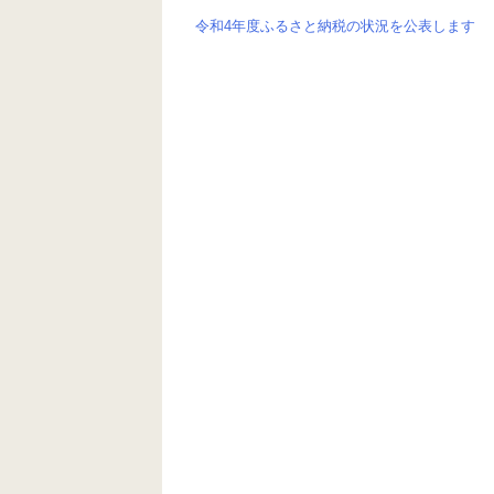
k
令和4年度ふるさと納税の状況を公表します
投
稿
ナ
ビ
ゲ
ー
シ
ョ
ン