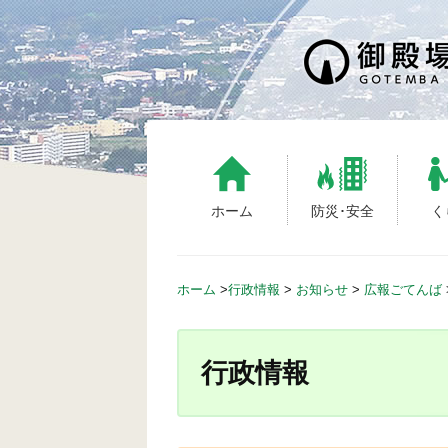
S
k
i
p
t
o
c
o
n
ホーム
防災･安全
く
t
e
n
ホーム
>
行政情報
>
お知らせ
>
広報ごてんば
t
行政情報