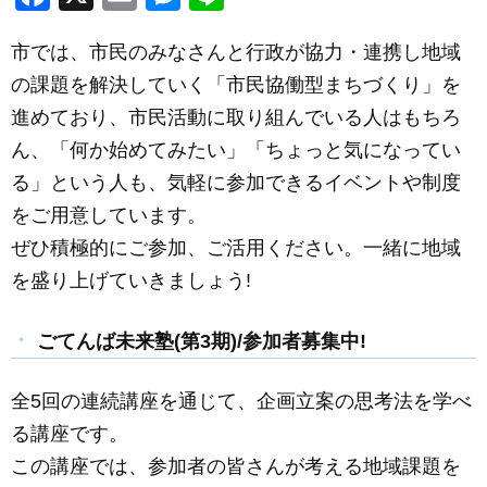
a
m
e
n
市では、市民のみなさんと行政が協力・連携し地域
c
ail
ss
e
の課題を解決していく「市民協働型まちづくり」を
e
e
進めており、市民活動に取り組んでいる人はもちろ
b
n
ん、「何か始めてみたい」「ちょっと気になってい
o
g
る」という人も、気軽に参加できるイベントや制度
o
er
をご用意しています。
k
ぜひ積極的にご参加、ご活用ください。一緒に地域
を盛り上げていきましょう!
ごてんば未来塾(第3期)/参加者募集中!
全5回の連続講座を通じて、企画立案の思考法を学べ
る講座です。
この講座では、参加者の皆さんが考える地域課題を