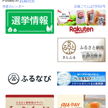
Posted in
お知らせ
市政カレンダー
広報ごてんば7月5日号
投
稿
ナ
ビ
ゲ
ー
シ
ョ
ン