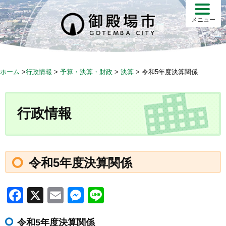
S
k
メニュー
i
p
t
o
ホーム
>
行政情報
>
予算・決算・財政
>
決算
>
令和5年度決算関係
c
o
n
行政情報
t
e
n
t
令和5年度決算関係
F
X
E
M
Li
a
m
e
n
令和5年度決算関係