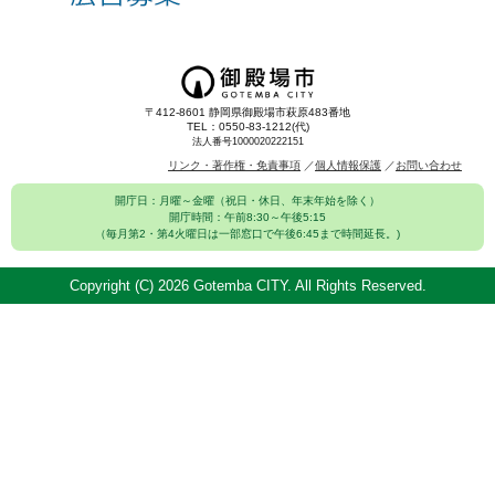
〒412-8601 静岡県御殿場市萩原483番地
TEL：0550-83-1212(代)
法人番号1000020222151
リンク・著作権・免責事項
個人情報保護
お問い合わせ
開庁日：月曜～金曜（祝日・休日、年末年始を除く）
開庁時間：午前8:30～午後5:15
（毎月第2・第4火曜日は一部窓口で午後6:45まで時間延長。)
Copyright (C)
2026 Gotemba CITY. All Rights Reserved.