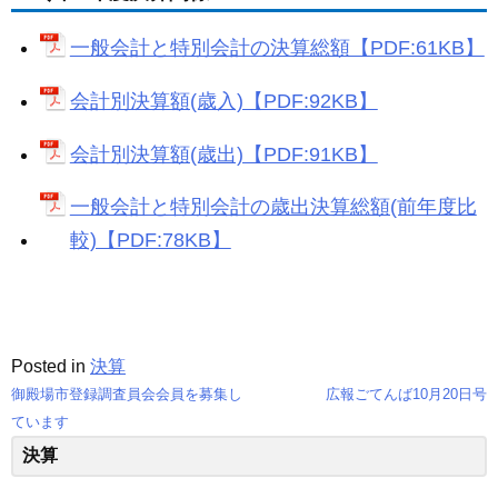
c
ail
ss
e
e
e
一般会計と特別会計の決算総額【PDF:61KB】
b
n
会計別決算額(歳入)【PDF:92KB】
o
g
o
er
会計別決算額(歳出)【PDF:91KB】
k
一般会計と特別会計の歳出決算総額(前年度比
較)【PDF:78KB】
Posted in
決算
御殿場市登録調査員会会員を募集し
広報ごてんば10月20日号
投
ています
決算
稿