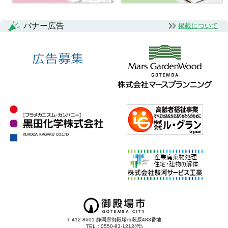
バナー広告
掲載について
〒412-8601 静岡県御殿場市萩原483番地
TEL：0550-83-1212(代)