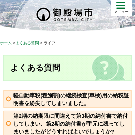
S
k
メニュー
i
p
t
o
ホーム
>
よくある質問
>
ライフ
c
o
n
よくある質問
t
e
n
t
軽自動車税(種別割)の継続検査(車検)用の納税証
明書を紛失してしまいました。
第2期の納期限に間違えて第3期の納付書で納付
してしまい、第2期の納付書が手元に残ってし
まいましたがどうすればよいでしょうか?