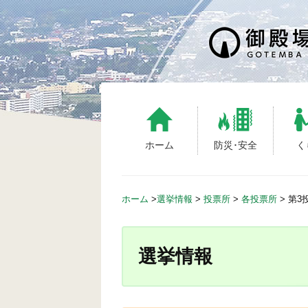
S
k
i
p
t
o
c
o
n
ホーム
防災･安全
く
t
e
n
ホーム
>
選挙情報
>
投票所
>
各投票所
>
第3
t
選挙情報