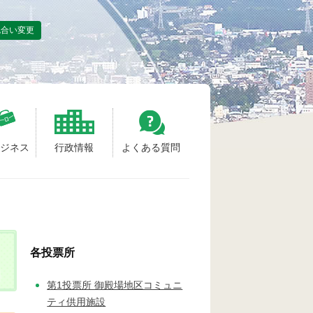
色合い変更
ビジネス
行政情報
よくある質問
各投票所
第1投票所 御殿場地区コミュニ
ティ供用施設