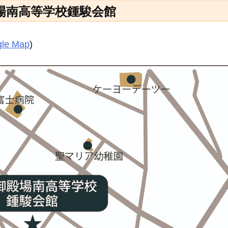
殿場南高等学校鍾駿会館
le Map
)