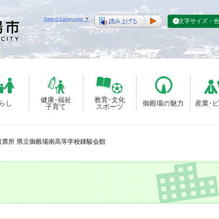
Select Language
▼
文字サイズ・
健康･福祉
教育･文化
らし
御殿場の魅力
産業･
子育て
スポーツ
投票所 県立御殿場南高等学校鍾駿会館