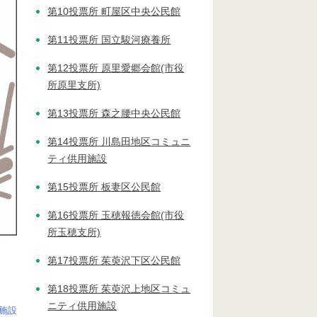
第10投票所 町屋区中央公民館
第11投票所 国立駿河療養所
第12投票所 原里愛郷会館(市役
所原里支所)
第13投票所 森之腰中央公民館
第14投票所 川島田地区コミュニ
ティ供用施設
第15投票所 板妻区公民館
第16投票所 玉穂報徳会館(市役
所玉穂支所)
第17投票所 茱萸沢下区公民館
第18投票所 茱萸沢上地区コミュ
ニティ供用施設
施設