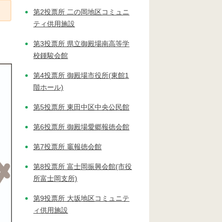
第2投票所 二の岡地区コミュニ
ティ供用施設
第3投票所 県立御殿場南高等学
校鍾駿会館
第4投票所 御殿場市役所(東館1
階ホール)
第5投票所 東田中区中央公民館
第6投票所 御殿場愛郷報徳会館
第7投票所 竈報徳会館
第8投票所 富士岡振興会館(市役
所富士岡支所)
第9投票所 大坂地区コミュニテ
ィ供用施設