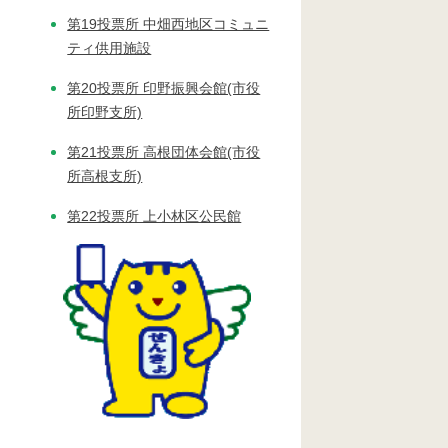
第19投票所 中畑西地区コミュニ
ティ供用施設
第20投票所 印野振興会館(市役
所印野支所)
第21投票所 高根団体会館(市役
所高根支所)
第22投票所 上小林区公民館