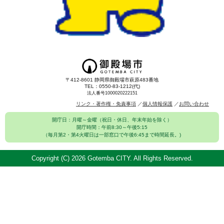
〒412-8601 静岡県御殿場市萩原483番地
TEL：0550-83-1212(代)
法人番号1000020222151
リンク・著作権・免責事項
個人情報保護
お問い合わせ
開庁日：月曜～金曜（祝日・休日、年末年始を除く）
開庁時間：午前8:30～午後5:15
（毎月第2・第4火曜日は一部窓口で午後6:45まで時間延長。)
Copyright (C)
2026 Gotemba CITY. All Rights Reserved.