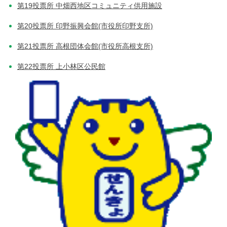
第19投票所 中畑西地区コミュニティ供用施設
第20投票所 印野振興会館(市役所印野支所)
第21投票所 高根団体会館(市役所高根支所)
第22投票所 上小林区公民館