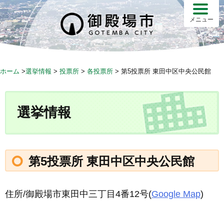
S
k
メニュー
i
p
t
o
ホーム
>
選挙情報
>
投票所
>
各投票所
>
第5投票所 東田中区中央公民館
c
o
n
選挙情報
t
e
n
t
第5投票所 東田中区中央公民館
住所/御殿場市東田中三丁目4番12号(
Google Map
)