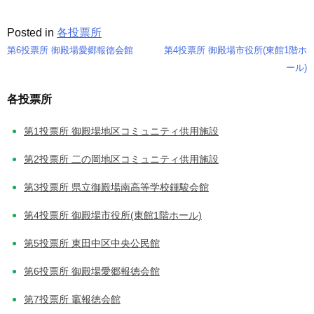
Posted in
各投票所
第6投票所 御殿場愛郷報徳会館
第4投票所 御殿場市役所(東館1階ホ
投
ール)
稿
各投票所
ナ
第1投票所 御殿場地区コミュニティ供用施設
ビ
第2投票所 二の岡地区コミュニティ供用施設
ゲ
第3投票所 県立御殿場南高等学校鍾駿会館
ー
第4投票所 御殿場市役所(東館1階ホール)
シ
第5投票所 東田中区中央公民館
ョ
第6投票所 御殿場愛郷報徳会館
ン
第7投票所 竈報徳会館