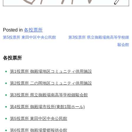
Posted in
各投票所
第5投票所 東田中区中央公民館
第3投票所 県立御殿場南高等学校鍾
投
駿会館
稿
各投票所
ナ
第1投票所 御殿場地区コミュニティ供用施設
ビ
第2投票所 二の岡地区コミュニティ供用施設
ゲ
第3投票所 県立御殿場南高等学校鍾駿会館
ー
第4投票所 御殿場市役所(東館1階ホール)
シ
第5投票所 東田中区中央公民館
ョ
第6投票所 御殿場愛郷報徳会館