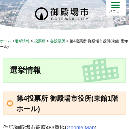
S
k
メニュー
i
p
t
o
ホーム
>
選挙情報
>
投票所
>
各投票所
>
第4投票所 御殿場市役所(東館1階ホ
c
ール)
o
n
t
選挙情報
e
n
t
第4投票所 御殿場市役所(東館1階
ホール)
住所/御殿場市萩原483番地(
G
oogle Map
)