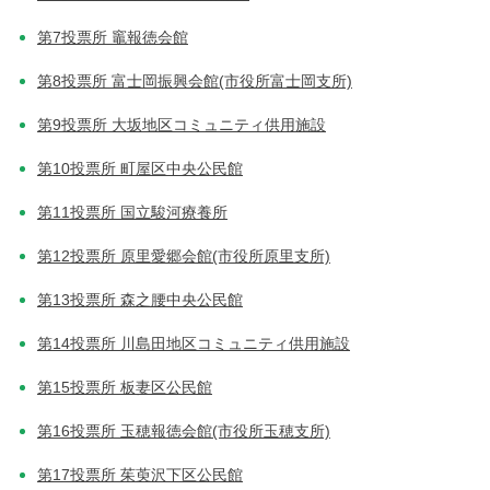
ン
第7投票所 竈報徳会館
第8投票所 富士岡振興会館(市役所富士岡支所)
第9投票所 大坂地区コミュニティ供用施設
第10投票所 町屋区中央公民館
第11投票所 国立駿河療養所
第12投票所 原里愛郷会館(市役所原里支所)
第13投票所 森之腰中央公民館
第14投票所 川島田地区コミュニティ供用施設
第15投票所 板妻区公民館
第16投票所 玉穂報徳会館(市役所玉穂支所)
第17投票所 茱萸沢下区公民館