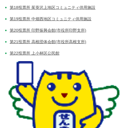
第18投票所 茱萸沢上地区コミュニティ供用施設
第19投票所 中畑西地区コミュニティ供用施設
第20投票所 印野振興会館(市役所印野支所)
第21投票所 高根団体会館(市役所高根支所)
第22投票所 上小林区公民館