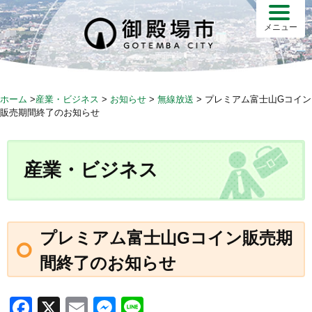
S
k
メニュー
i
p
t
o
ホーム
>
産業・ビジネス
>
お知らせ
>
無線放送
>
プレミアム富士山Gコイン
c
販売期間終了のお知らせ
o
n
t
産業・ビジネス
e
n
t
プレミアム富士山Gコイン販売期
間終了のお知らせ
F
X
E
M
Li