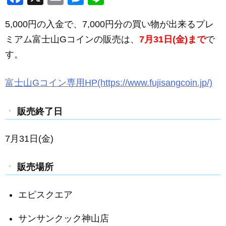
a
m
e
n
5,000円の入金で、7,000円分の買い物が出来るプレ
c
ail
ss
e
ミアム富士山Gコインの販売は、
7月31日(金)まで
で
e
e
す。
b
n
o
g
富士山Gコイン専用HP(https://www.fujisangcoin.jp/)
o
er
k
販売終了日
7月31日(金)
販売場所
エピスクエア
サンサンクック神山店