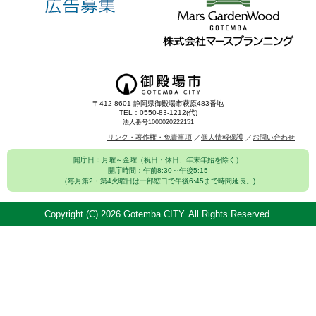
〒412-8601 静岡県御殿場市萩原483番地
TEL：0550-83-1212(代)
法人番号1000020222151
リンク・著作権・免責事項
個人情報保護
お問い合わせ
開庁日：月曜～金曜（祝日・休日、年末年始を除く）
開庁時間：午前8:30～午後5:15
（毎月第2・第4火曜日は一部窓口で午後6:45まで時間延長。)
Copyright (C)
2026 Gotemba CITY. All Rights Reserved.