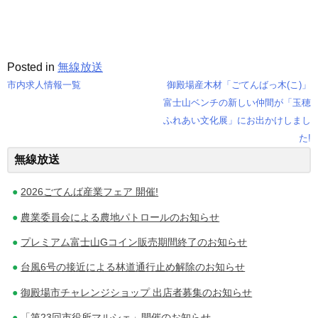
Posted in
無線放送
市内求人情報一覧
御殿場産木材「ごてんばっ木(こ)」
投
富士山ベンチの新しい仲間が「玉穂
ふれあい文化展」にお出かけしまし
稿
た!
ナ
無線放送
ビ
2026ごてんば産業フェア 開催!
ゲ
農業委員会による農地パトロールのお知らせ
ー
プレミアム富士山Gコイン販売期間終了のお知らせ
シ
台風6号の接近による林道通行止め解除のお知らせ
ョ
御殿場市チャレンジショップ 出店者募集のお知らせ
ン
「第23回市役所マルシェ」開催のお知らせ