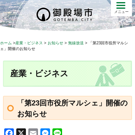
S
k
メニュー
i
p
t
o
ホーム
>
産業・ビジネス
>
お知らせ
>
無線放送
>
「第23回市役所マルシ
c
ェ」開催のお知らせ
o
n
t
産業・ビジネス
e
n
t
「第23回市役所マルシェ」開催の
お知らせ
F
X
E
M
Li