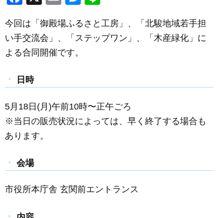
a
m
e
n
今回は「御殿場ふるさと工房」、「北駿地域若手担
c
ail
ss
e
い手交流会」、「ステップワン」、「木産緑化」に
e
e
よる合同開催です。
b
n
o
g
日時
o
er
k
5月18日(月)午前10時〜正午ごろ
※当日の販売状況によっては、早く終了する場合も
あります。
会場
市役所本庁舎 玄関前エントランス
内容