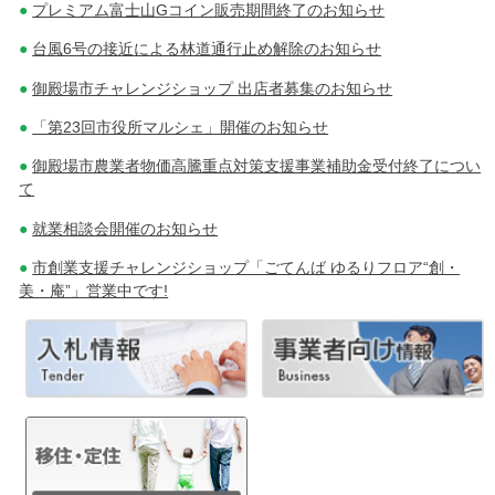
プレミアム富士山Gコイン販売期間終了のお知らせ
ー
台風6号の接近による林道通行止め解除のお知らせ
シ
御殿場市チャレンジショップ 出店者募集のお知らせ
ョ
「第23回市役所マルシェ」開催のお知らせ
ン
御殿場市農業者物価高騰重点対策支援事業補助金受付終了につい
て
就業相談会開催のお知らせ
市創業支援チャレンジショップ「ごてんば ゆるりフロア“創・
美・庵”」営業中です!