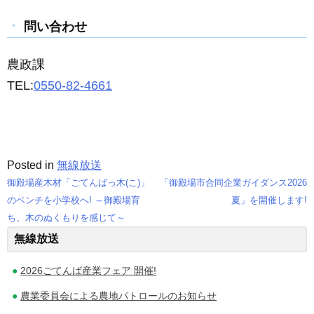
問い合わせ
農政課
TEL:
0550-82-4661
Posted in
無線放送
御殿場産木材「ごてんばっ木(こ)」
「御殿場市合同企業ガイダンス2026
投
のベンチを小学校へ! ～御殿場育
夏」を開催します!
ち、木のぬくもりを感じて～
稿
無線放送
ナ
2026ごてんば産業フェア 開催!
ビ
農業委員会による農地パトロールのお知らせ
ゲ