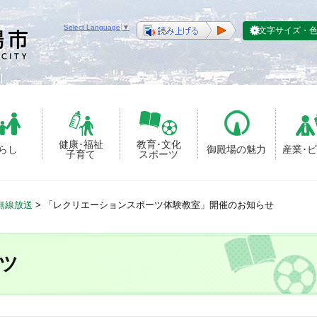
Select Language
▼
文字サイズ・
健康･福祉
教育･文化
らし
御殿場の魅力
産業･
子育て
スポーツ
無線放送
>
「レクリエーションスポーツ体験教室」開催のお知らせ
ツ