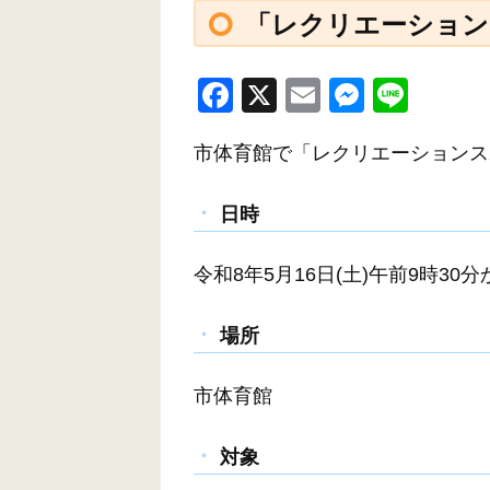
「レクリエーション
F
X
E
M
Li
a
m
e
n
市体育館で「レクリエーションス
c
ail
ss
e
e
e
日時
b
n
o
g
令和8年5月16日(土)午前9時30分
o
er
k
場所
市体育館
対象