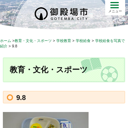
S
k
メニュー
i
p
t
o
ホーム
>
教育・文化・スポーツ
>
学校教育
>
学校給食
>
学校給食を写真で
c
紹介
>
9.8
o
n
t
教育・文化・スポーツ
e
n
t
9.8