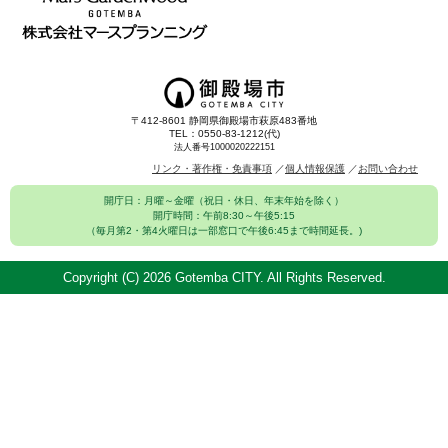
〒412-8601 静岡県御殿場市萩原483番地
TEL：0550-83-1212(代)
法人番号1000020222151
リンク・著作権・免責事項
個人情報保護
お問い合わせ
開庁日：月曜～金曜（祝日・休日、年末年始を除く）
開庁時間：午前8:30～午後5:15
（毎月第2・第4火曜日は一部窓口で午後6:45まで時間延長。)
Copyright (C)
2026 Gotemba CITY. All Rights Reserved.