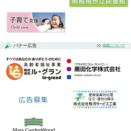
ゲ
ー
シ
ョ
ン
バナー広告
掲載について