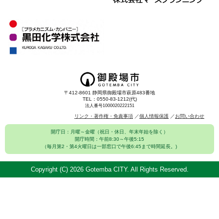
〒412-8601 静岡県御殿場市萩原483番地
TEL：0550-83-1212(代)
法人番号1000020222151
リンク・著作権・免責事項
個人情報保護
お問い合わせ
開庁日：月曜～金曜（祝日・休日、年末年始を除く）
開庁時間：午前8:30～午後5:15
（毎月第2・第4火曜日は一部窓口で午後6:45まで時間延長。)
Copyright (C)
2026 Gotemba CITY. All Rights Reserved.