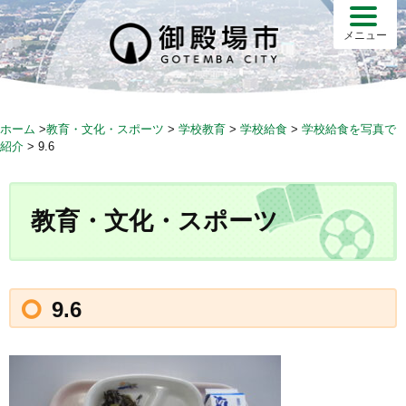
S
k
メニュー
i
p
t
o
ホーム
>
教育・文化・スポーツ
>
学校教育
>
学校給食
>
学校給食を写真で
c
紹介
>
9.6
o
n
t
教育・文化・スポーツ
e
n
t
9.6