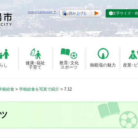
Select Language
▼
文字サイズ・
健康･福祉
教育･文化
らし
御殿場の魅力
産業･
子育て
スポーツ
学校給食
>
学校給食を写真で紹介
>
7.12
ツ