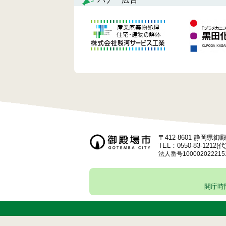
ビ
ゲ
ー
シ
ョ
ン
〒412-8601 静岡県
TEL：0550-83-1212(代
法人番号100002022215
開庁時間