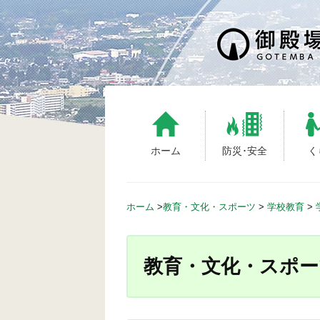
S
k
i
p
t
o
c
o
n
ホーム
防災･安全
く
t
e
n
ホーム
>
教育・文化・スポーツ
>
学校教育
>
t
教育・文化・スポー