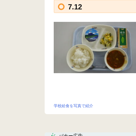
7.12
学校給食を写真で紹介
投
稿
ナ
バナー広告