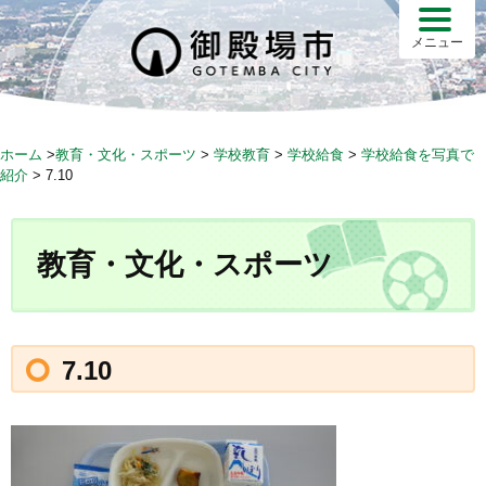
S
k
メニュー
i
p
t
o
ホーム
>
教育・文化・スポーツ
>
学校教育
>
学校給食
>
学校給食を写真で
c
紹介
>
7.10
o
n
t
教育・文化・スポーツ
e
n
t
7.10