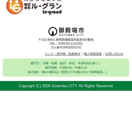
〒412-8601 静岡県御殿場市萩原483番地
TEL：0550-83-1212(代)
法人番号1000020222151
リンク・著作権・免責事項
個人情報保護
お問い合わせ
開庁日：月曜～金曜（祝日・休日、年末年始を除く）
開庁時間：午前8:30～午後5:15
（毎月第2・第4火曜日は一部窓口で午後6:45まで時間延長。)
Copyright (C)
2026 Gotemba CITY. All Rights Reserved.