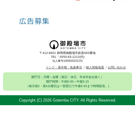
〒412-8601 静岡県御殿場市萩原483番地
TEL：0550-83-1212(代)
法人番号1000020222151
リンク・著作権・免責事項
個人情報保護
お問い合わせ
開庁日：月曜～金曜（祝日・休日、年末年始を除く）
開庁時間：午前8:30～午後5:15
（毎月第2・第4火曜日は一部窓口で午後6:45まで時間延長。)
Copyright (C)
2026 Gotemba CITY. All Rights Reserved.