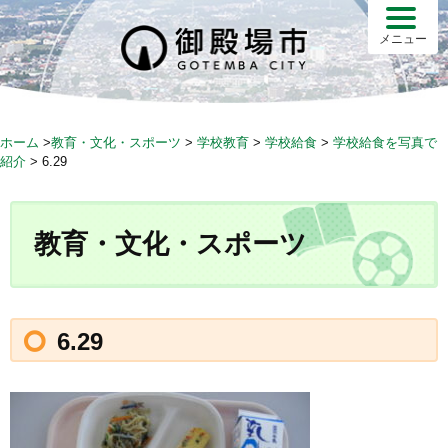
S
k
メニュー
i
p
t
o
ホーム
>
教育・文化・スポーツ
>
学校教育
>
学校給食
>
学校給食を写真で
c
紹介
>
6.29
o
n
t
教育・文化・スポーツ
e
n
t
6.29