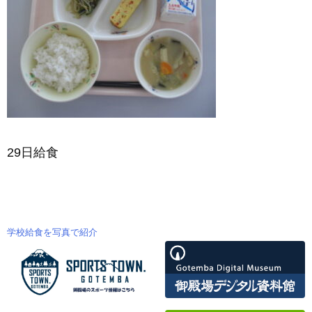
29日給食
学校給食を写真で紹介
投
稿
ナ