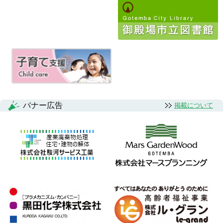
ビ
ゲ
ー
シ
ョ
ン
バナー広告
掲載について