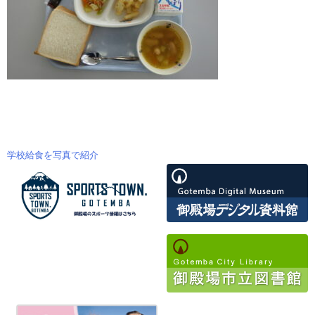
学校給食を写真で紹介
投
稿
ナ
ビ
ゲ
ー