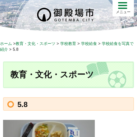
S
k
メニュー
i
p
t
o
ホーム
>
教育・文化・スポーツ
>
学校教育
>
学校給食
>
学校給食を写真で
c
紹介
>
5.8
o
n
t
教育・文化・スポーツ
e
n
t
5.8