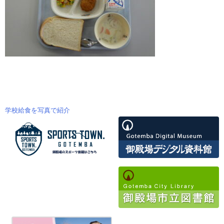
学校給食を写真で紹介
投
稿
ナ
ビ
ゲ
ー