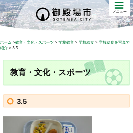
S
k
メニュー
i
p
t
o
ホーム
>
教育・文化・スポーツ
>
学校教育
>
学校給食
>
学校給食を写真で
c
紹介
>
3.5
o
n
t
教育・文化・スポーツ
e
n
t
3.5