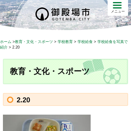
S
k
メニュー
i
p
t
o
ホーム
>
教育・文化・スポーツ
>
学校教育
>
学校給食
>
学校給食を写真で
c
紹介
>
2.20
o
n
t
教育・文化・スポーツ
e
n
t
2.20