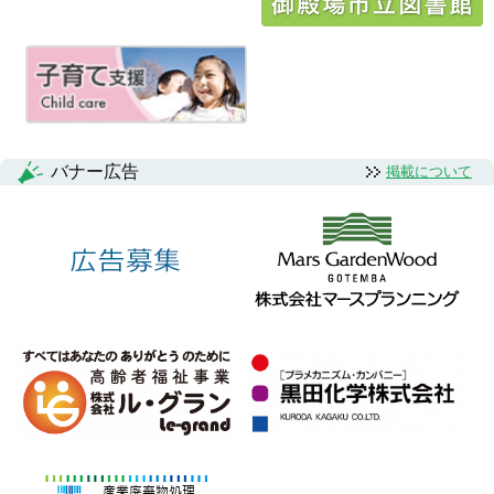
ゲ
ー
シ
ョ
ン
バナー広告
掲載について