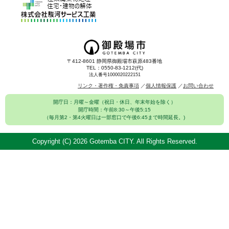
〒412-8601 静岡県御殿場市萩原483番地
TEL：0550-83-1212(代)
法人番号1000020222151
リンク・著作権・免責事項
個人情報保護
お問い合わせ
開庁日：月曜～金曜（祝日・休日、年末年始を除く）
開庁時間：午前8:30～午後5:15
（毎月第2・第4火曜日は一部窓口で午後6:45まで時間延長。)
Copyright (C)
2026 Gotemba CITY. All Rights Reserved.