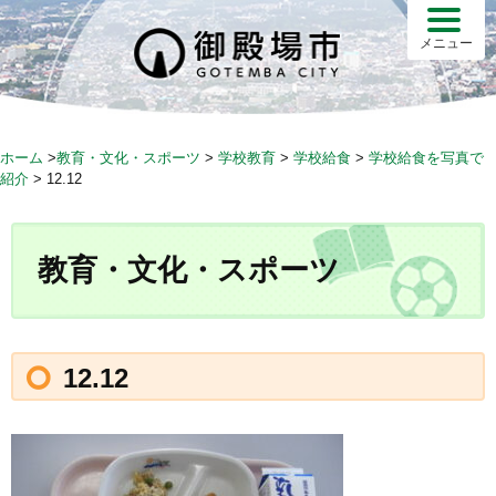
S
k
メニュー
i
p
t
o
ホーム
>
教育・文化・スポーツ
>
学校教育
>
学校給食
>
学校給食を写真で
c
紹介
>
12.12
o
n
t
教育・文化・スポーツ
e
n
t
12.12