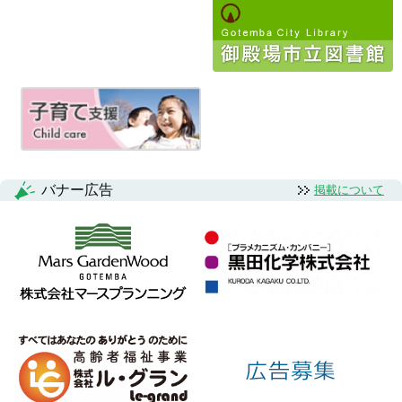
ビ
ゲ
ー
シ
ョ
ン
バナー広告
掲載について