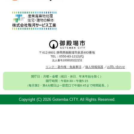
〒412-8601 静岡県御殿場市萩原483番地
TEL：0550-83-1212(代)
法人番号1000020222151
リンク・著作権・免責事項
個人情報保護
お問い合わせ
開庁日：月曜～金曜（祝日・休日、年末年始を除く）
開庁時間：午前8:30～午後5:15
（毎月第2・第4火曜日は一部窓口で午後6:45まで時間延長。)
Copyright (C)
2026 Gotemba CITY. All Rights Reserved.