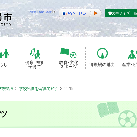
Select Language
▼
文字サイズ・
健康･福祉
教育･文化
らし
御殿場の魅力
産業･
子育て
スポーツ
学校給食
>
学校給食を写真で紹介
>
11.18
ツ