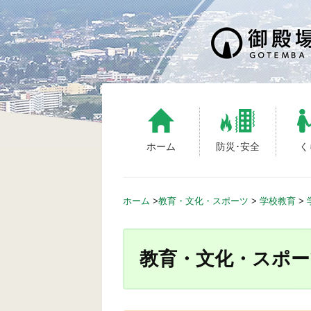
S
k
i
p
t
o
c
o
n
ホーム
防災･安全
く
t
e
n
ホーム
>
教育・文化・スポーツ
>
学校教育
>
t
教育・文化・スポー