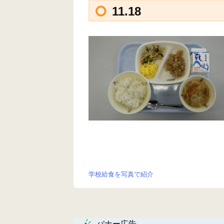
11.18
学校給食を写真で紹介
投
稿
ナ
バナー広告