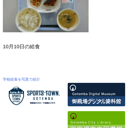
10月10日の給食
学校給食を写真で紹介
投
稿
ナ
ビ