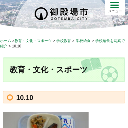
S
k
メニュー
i
p
t
o
ホーム
>
教育・文化・スポーツ
>
学校教育
>
学校給食
>
学校給食を写真で
c
紹介
>
10.10
o
n
t
教育・文化・スポーツ
e
n
t
10.10