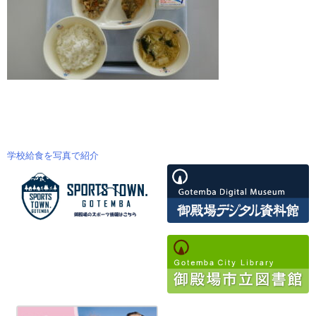
学校給食を写真で紹介
投
稿
ナ
ビ
ゲ
ー