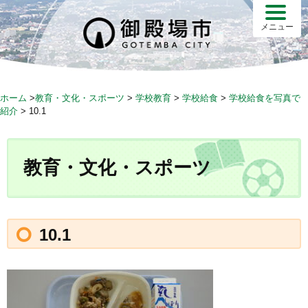
S
k
メニュー
i
p
t
o
ホーム
>
教育・文化・スポーツ
>
学校教育
>
学校給食
>
学校給食を写真で
c
紹介
>
10.1
o
n
t
教育・文化・スポーツ
e
n
t
10.1