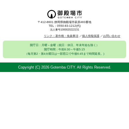
〒412-8601 静岡県御殿場市萩原483番地
TEL：0550-83-1212(代)
法人番号1000020222151
リンク・著作権・免責事項
個人情報保護
お問い合わせ
開庁日：月曜～金曜（祝日・休日、年末年始を除く）
開庁時間：午前8:30～午後5:15
（毎月第2・第4火曜日は一部窓口で午後6:45まで時間延長。)
Copyright (C)
2026 Gotemba CITY. All Rights Reserved.