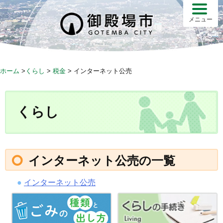
S
k
メニュー
i
p
t
o
ホーム
>
くらし
>
税金
>
インターネット公売
c
o
n
くらし
t
e
n
t
インターネット公売の一覧
インターネット公売