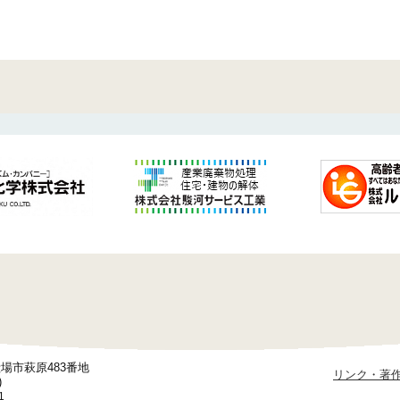
御殿場市萩原483番地
リンク・著
)
1