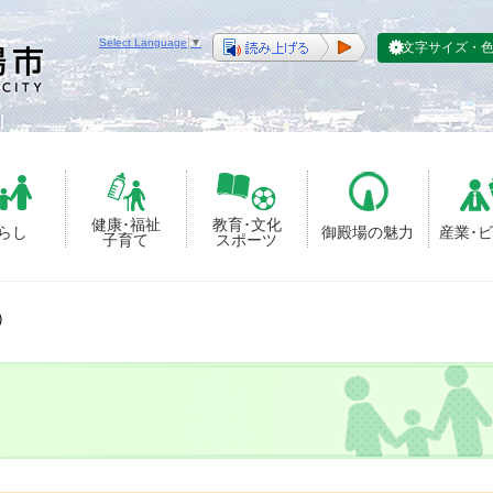
Select Language
▼
文字サイズ・
健康･福祉
教育･文化
らし
御殿場の魅力
産業･
子育て
スポーツ
)