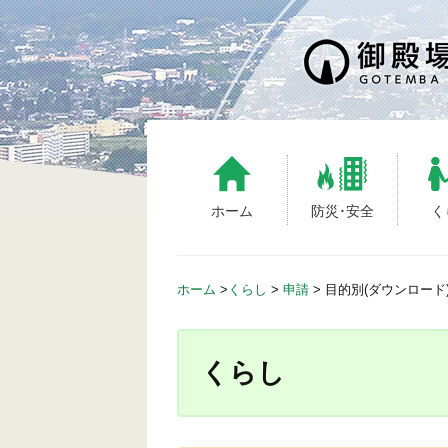
S
k
i
p
t
o
c
o
n
ホーム
防災･安全
く
t
e
n
ホーム
>
くらし
>
申請
>
目的別(ダウンロード
t
くらし