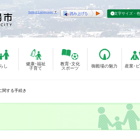
Select Language
▼
文字サイズ・
健康･福祉
教育･文化
らし
御殿場の魅力
産業･
子育て
スポーツ
に関する手続き