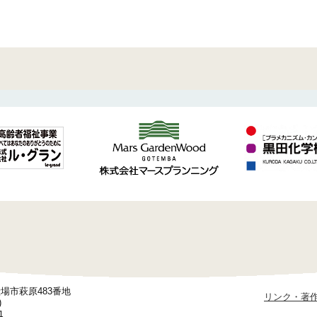
御殿場市萩原483番地
リンク・著
)
1