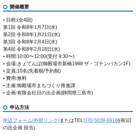
開催概要
• 日程:(全4回)
第1回 令和8年1月7日(水)
第2回 令和8年1月21日(水)
第3回 令和8年2月4日(水)
第4回 令和8年2月18日(水)
• 時間:10:00〜12:00(受付 9:30〜)
• 会場:きょてんば(御殿場市新橋1988 ザ・ゴテンバカン1F)
• 定員:10名(先着順/予約制)
• 費用:無料
• 主催:御殿場市まちづくり推進課
• 企画:有限会社日の出企画(静岡県三島市)
申込方法
申込フォーム(外部リンク)
またはTEL:
070-5039-6918
((有)日
の出企画 担当)