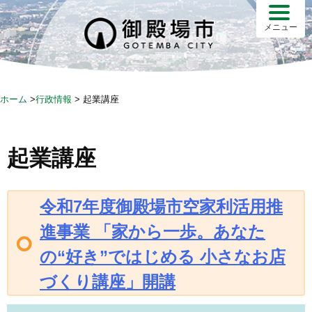
S
k
メニュー
i
p
t
o
ホーム
>
行政情報
>
起業講座
c
o
n
起業講座
t
e
n
令和7年度御殿場市空家利活用推
t
進事業 「家から一歩。あなた
の“好き”ではじめる 小さなお店
づくり講座」開講