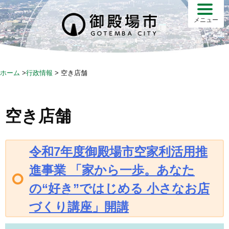
S
k
メニュー
i
p
t
o
ホーム
>
行政情報
>
空き店舗
c
o
n
空き店舗
t
e
n
令和7年度御殿場市空家利活用推
t
進事業 「家から一歩。あなた
の“好き”ではじめる 小さなお店
づくり講座」開講