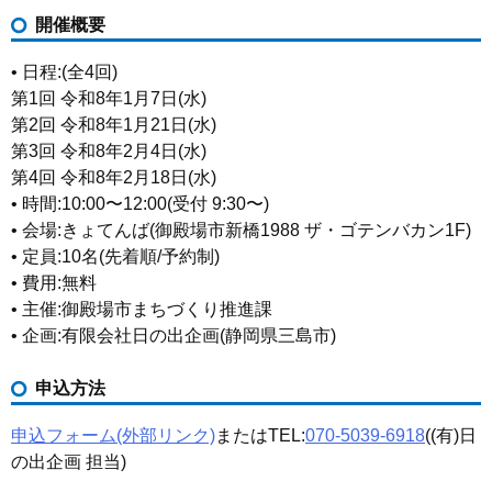
開催概要
• 日程:(全4回)
第1回 令和8年1月7日(水)
第2回 令和8年1月21日(水)
第3回 令和8年2月4日(水)
第4回 令和8年2月18日(水)
• 時間:10:00〜12:00(受付 9:30〜)
• 会場:きょてんば(御殿場市新橋1988 ザ・ゴテンバカン1F)
• 定員:10名(先着順/予約制)
• 費用:無料
• 主催:御殿場市まちづくり推進課
• 企画:有限会社日の出企画(静岡県三島市)
申込方法
申込フォーム(外部リンク)
またはTEL:
070-5039-6918
((有)日
の出企画 担当)