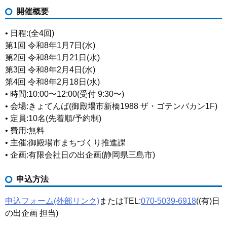
開催概要
• 日程:(全4回)
第1回 令和8年1月7日(水)
第2回 令和8年1月21日(水)
第3回 令和8年2月4日(水)
第4回 令和8年2月18日(水)
• 時間:10:00〜12:00(受付 9:30〜)
• 会場:きょてんば(御殿場市新橋1988 ザ・ゴテンバカン1F)
• 定員:10名(先着順/予約制)
• 費用:無料
• 主催:御殿場市まちづくり推進課
• 企画:有限会社日の出企画(静岡県三島市)
申込方法
申込フォーム(外部リンク)
またはTEL:
070-5039-6918
((有)日
の出企画 担当)