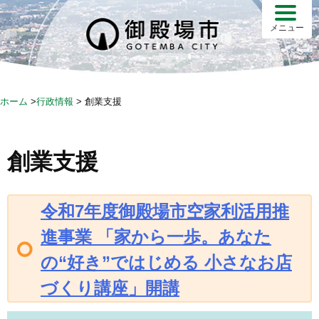
S
k
メニュー
i
p
t
o
ホーム
>
行政情報
>
創業支援
c
o
n
創業支援
t
e
n
令和7年度御殿場市空家利活用推
t
進事業 「家から一歩。あなた
の“好き”ではじめる 小さなお店
づくり講座」開講