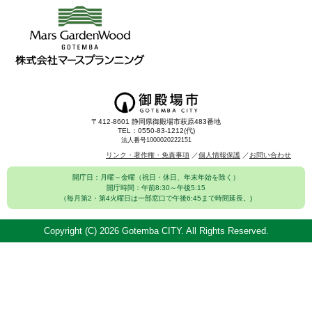
〒412-8601 静岡県御殿場市萩原483番地
TEL：0550-83-1212(代)
法人番号1000020222151
リンク・著作権・免責事項
個人情報保護
お問い合わせ
開庁日：月曜～金曜（祝日・休日、年末年始を除く）
開庁時間：午前8:30～午後5:15
（毎月第2・第4火曜日は一部窓口で午後6:45まで時間延長。)
Copyright (C)
2026 Gotemba CITY. All Rights Reserved.