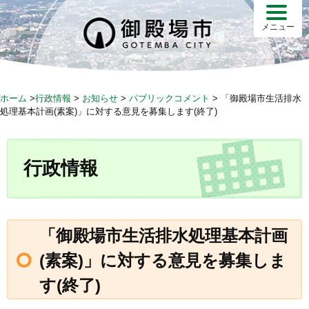
S
k
メニュー
i
p
t
o
ホーム
>
行政情報
>
お知らせ
>
パブリックコメント
>
「御殿場市生活排水
c
処理基本計画(素案)」に対する意見を募集します(終了)
o
n
t
行政情報
e
n
t
「御殿場市生活排水処理基本計画
(素案)」に対する意見を募集しま
す(終了)