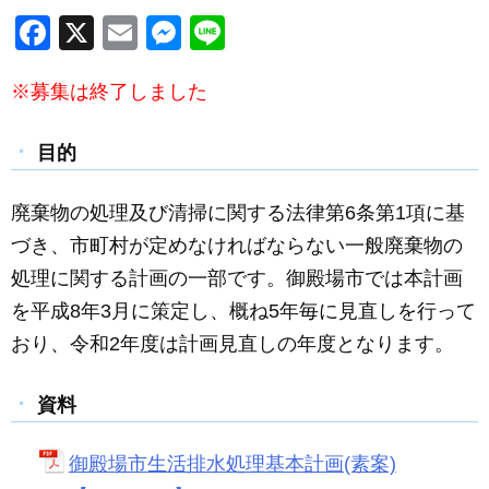
F
X
E
M
Li
a
m
e
n
※募集は終了しました
c
ail
ss
e
e
e
目的
b
n
o
g
廃棄物の処理及び清掃に関する法律第6条第1項に基
o
er
づき、市町村が定めなければならない一般廃棄物の
k
処理に関する計画の一部です。御殿場市では本計画
を平成8年3月に策定し、概ね5年毎に見直しを行って
おり、令和2年度は計画見直しの年度となります。
資料
御殿場市生活排水処理基本計画(素案)