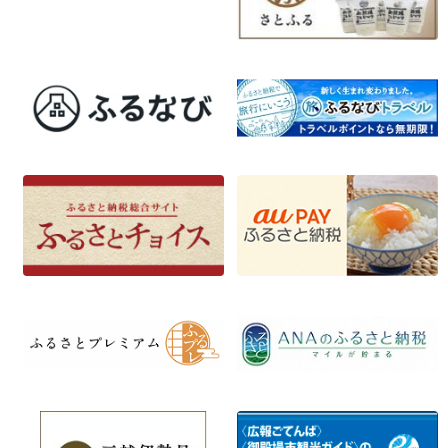
シ
ョ
ン