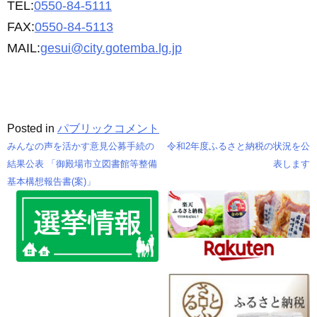
TEL:
0550-84-5111
FAX:
0550-84-5113
MAIL:
gesui@city.gotemba.lg.jp
Posted in
パブリックコメント
みんなの声を活かす意見公募手続の
令和2年度ふるさと納税の状況を公
投
結果公表 「御殿場市立図書館等整備
表します
基本構想報告書(案)」
稿
ナ
ビ
ゲ
ー