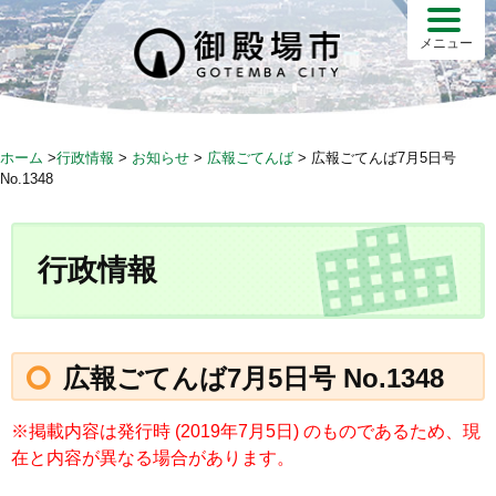
S
k
メニュー
i
p
t
o
ホーム
>
行政情報
>
お知らせ
>
広報ごてんば
>
広報ごてんば7月5日号
c
No.1348
o
n
t
行政情報
e
n
t
広報ごてんば7月5日号 No.1348
※掲載内容は発行時 (2019年7月5日) のものであるため、現
在と内容が異なる場合があります。