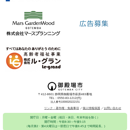
〒412-8601 静岡県御殿場市萩原483番地
TEL：0550-83-1212(代)
法人番号1000020222151
リンク・著作権・免責事項
個人情報保護
お問い合わせ
開庁日：月曜～金曜（祝日・休日、年末年始を除く）
開庁時間：午前8:30～午後5:15
（毎月第2・第4火曜日は一部窓口で午後6:45まで時間延長。)