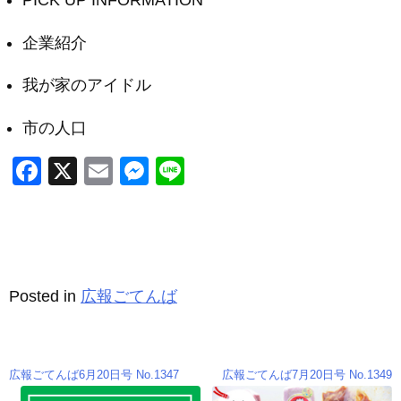
PICK UP INFORMATION
企業紹介
我が家のアイドル
市の人口
F
X
E
M
Li
a
m
e
n
c
ail
ss
e
e
e
b
n
Posted in
広報ごてんば
o
g
o
er
k
広報ごてんば6月20日号 No.1347
広報ごてんば7月20日号 No.1349
投