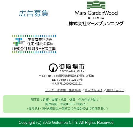
〒412-8601 静岡県御殿場市萩原483番地
TEL：0550-83-1212(代)
法人番号1000020222151
リンク・著作権・免責事項
個人情報保護
お問い合わせ
開庁日：月曜～金曜（祝日・休日、年末年始を除く）
開庁時間：午前8:30～午後5:15
（毎月第2・第4火曜日は一部窓口で午後6:45まで時間延長。)
Copyright (C)
2026 Gotemba CITY. All Rights Reserved.