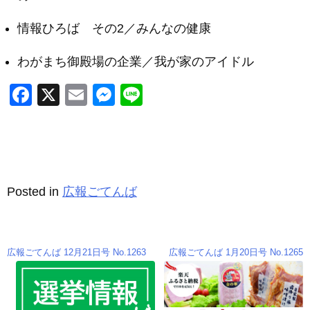
情報ひろば その2／みんなの健康
わがまち御殿場の企業／我が家のアイドル
F
X
E
M
Li
a
m
e
n
c
ail
ss
e
e
e
b
n
Posted in
広報ごてんば
o
g
o
er
k
広報ごてんば 12月21日号 No.1263
広報ごてんば 1月20日号 No.1265
投
稿