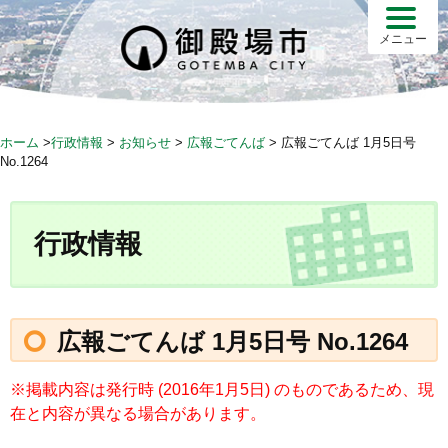
S
k
メニュー
i
p
t
o
ホーム
>
行政情報
>
お知らせ
>
広報ごてんば
>
広報ごてんば 1月5日号
c
No.1264
o
n
t
行政情報
e
n
t
広報ごてんば 1月5日号 No.1264
※掲載内容は発行時 (2016年1月5日) のものであるため、現
在と内容が異なる場合があります。