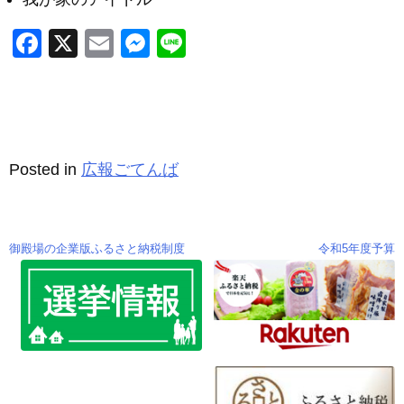
F
X
E
M
Li
a
m
e
n
c
ail
ss
e
e
e
b
n
Posted in
広報ごてんば
o
g
o
er
k
御殿場の企業版ふるさと納税制度
令和5年度予算
投
稿
ナ
ビ