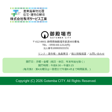
〒412-8601 静岡県御殿場市萩原483番地
TEL：0550-83-1212(代)
法人番号1000020222151
リンク・著作権・免責事項
個人情報保護
お問い合わせ
開庁日：月曜～金曜（祝日・休日、年末年始を除く）
開庁時間：午前8:30～午後5:15
（毎月第2・第4火曜日は一部窓口で午後6:45まで時間延長。)
Copyright (C)
2026 Gotemba CITY. All Rights Reserved.