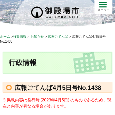
S
k
メニュー
i
p
t
o
ホーム
>
行政情報
>
お知らせ
>
広報ごてんば
>
広報ごてんば4月5日号
c
No.1438
o
n
t
行政情報
e
n
t
広報ごてんば4月5日号No.1438
※掲載内容は発行時 (2023年4月5日) のものであるため、現
在と内容が異なる場合があります。