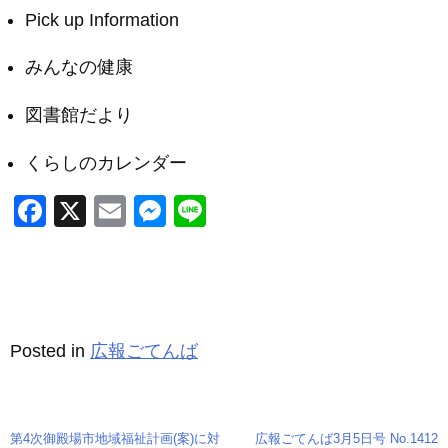
Pick up Information
みんなの健康
図書館だより
くらしのカレンダー
F
X
E
M
Li
a
m
e
n
c
ail
ss
e
e
e
b
n
Posted in
広報ごてんば
o
g
o
er
k
第4次御殿場市地域福祉計画(案)に対
広報ごてんば3月5日号 No.1412