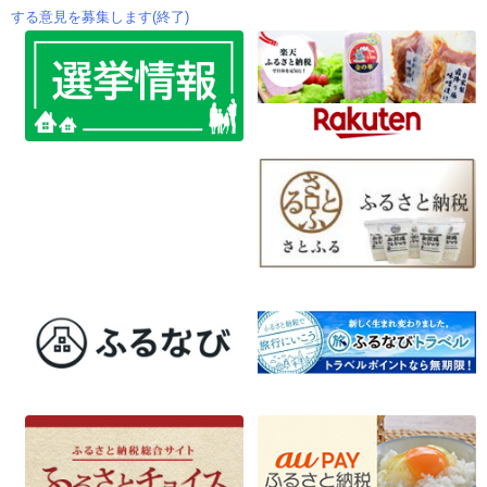
投
する意見を募集します(終了)
稿
ナ
ビ
ゲ
ー
シ
ョ
ン