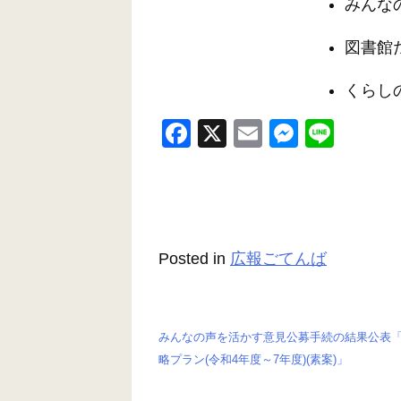
みんな
図書館
くらし
F
X
E
M
Li
a
m
e
n
c
ail
ss
e
e
e
b
n
Posted in
広報ごてんば
o
g
o
er
k
みんなの声を活かす意見公募手続の結果公表
投
略プラン(令和4年度～7年度)(素案)」
稿