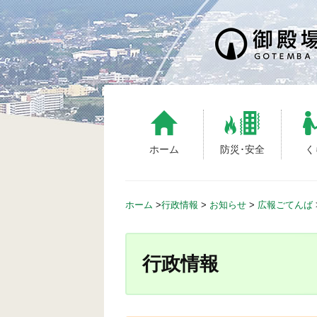
S
k
i
p
t
o
c
o
n
ホーム
防災･安全
く
t
e
n
ホーム
>
行政情報
>
お知らせ
>
広報ごてんば
t
行政情報