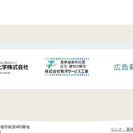
御殿場市萩原483番地
リンク・著
)