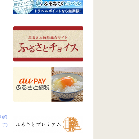
(終
了)