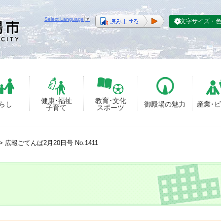
Select Language
▼
文字サイズ・
健康･福祉
教育･文化
らし
御殿場の魅力
産業･
子育て
スポーツ
>
広報ごてんば2月20日号 No.1411