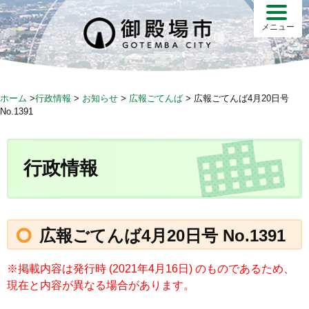
S
k
メニュー
i
p
t
o
ホーム
>
行政情報
>
お知らせ
>
広報ごてんば
>
広報ごてんば4月20日号
c
No.1391
o
n
t
行政情報
e
n
t
広報ごてんば4月20日号 No.1391
※掲載内容は発行時 (2021年4月16日) のものであるため、
現在と内容が異なる場合があります。