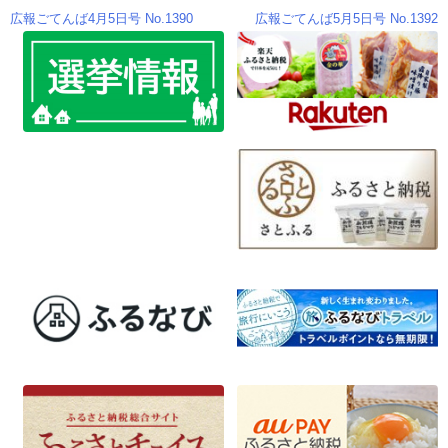
k
広報ごてんば4月5日号 No.1390
広報ごてんば5月5日号 No.1392
投
稿
ナ
ビ
ゲ
ー
シ
ョ
ン