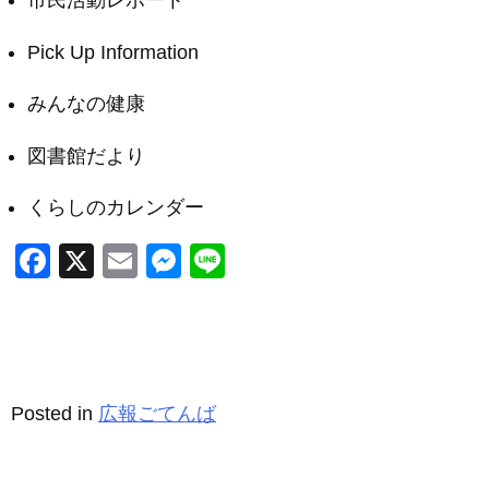
市民活動レポート
Pick Up Information
みんなの健康
図書館だより
くらしのカレンダー
F
X
E
M
Li
a
m
e
n
c
ail
ss
e
e
e
b
n
Posted in
広報ごてんば
o
g
o
er