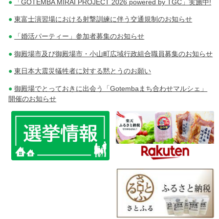
「GOTEMBA MIRAI PROJECT 2026 powered by TGC」実施中!
東富士演習場における射撃訓練に伴う交通規制のお知らせ
「婚活パーティー」参加者募集のお知らせ
御殿場市及び御殿場市・小山町広域行政組合職員募集のお知らせ
東日本大震災犠牲者に対する黙とうのお願い
御殿場でとっておきに出会う「Gotembaまち合わせマルシェ」
開催のお知らせ