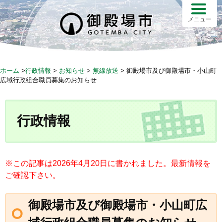
S
k
メニュー
i
p
t
o
ホーム
>
行政情報
>
お知らせ
>
無線放送
>
御殿場市及び御殿場市・小山町
c
広域行政組合職員募集のお知らせ
o
n
t
行政情報
e
n
t
※この記事は2026年4月20日に書かれました。最新情報を
ご確認下さい。
御殿場市及び御殿場市・小山町広