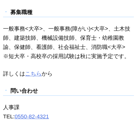
募集職種
一般事務
<
大卒
>
、一般事務(障がい)
<
大卒
>
、土木技
師、
建築技師
、機械設備技師、保育士・幼稚園教
諭、保健師、看護師、社会福祉士、消防職
<
大卒
>
※短大卒・高校卒の採用試験は秋に実施予定です。
詳しくは
こちら
から
問い合わせ
人事課
TEL:
0550-82-4321