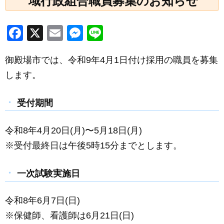
域行政組合職員募集のお知らせ
F
X
E
M
Li
a
m
e
n
御殿場市では、令
和9年4月1日付け採用の職員を募集
c
ail
ss
e
します。
e
e
b
n
受付期間
o
g
o
er
令和8年4月20日(月)〜
5月18日(月)
k
※受付最終日は午後5時15分までとします。
一次試験実施日
令和8年
6月7日
(日)
※保健師、看護師は6月21日(日)