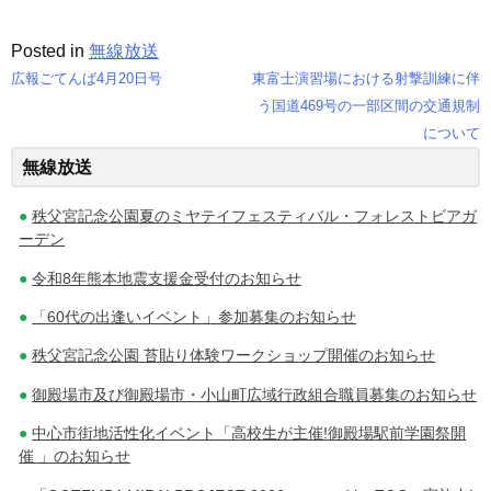
Posted in
無線放送
広報ごてんば4月20日号
東富士演習場における射撃訓練に伴
投
う国道469号の一部区間の交通規制
について
稿
無線放送
ナ
秩父宮記念公園夏のミヤテイフェスティバル・フォレストビアガ
ビ
ーデン
ゲ
令和8年熊本地震支援金受付のお知らせ
ー
「60代の出逢いイベント」参加募集のお知らせ
シ
秩父宮記念公園 苔貼り体験ワークショップ開催のお知らせ
ョ
御殿場市及び御殿場市・小山町広域行政組合職員募集のお知らせ
ン
中心市街地活性化イベント「高校生が主催!御殿場駅前学園祭開
催 」のお知らせ