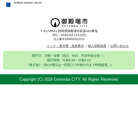
〒412-8601 静岡県御殿場市萩原483番地
TEL：0550-83-1212(代)
法人番号1000020222151
リンク・著作権・免責事項
個人情報保護
お問い合わせ
開庁日：月曜～金曜（祝日・休日、年末年始を除く）
開庁時間：午前8:30～午後5:15
（毎月第2・第4火曜日は一部窓口で午後6:45まで時間延長。)
Copyright (C)
2026 Gotemba CITY. All Rights Reserved.