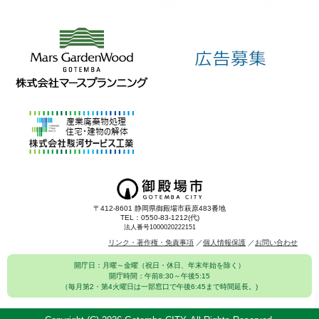
〒412-8601 静岡県御殿場市萩原483番地
TEL：0550-83-1212(代)
法人番号1000020222151
リンク・著作権・免責事項
個人情報保護
お問い合わせ
開庁日：月曜～金曜（祝日・休日、年末年始を除く）
開庁時間：午前8:30～午後5:15
（毎月第2・第4火曜日は一部窓口で午後6:45まで時間延長。)