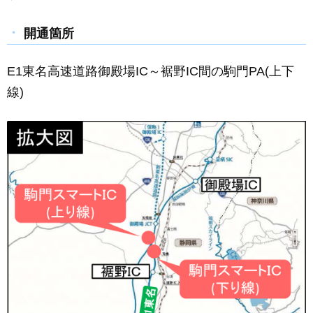
開通箇所
E1東名高速道路御殿場IC～裾野IC間の駒門PA(上下
線)