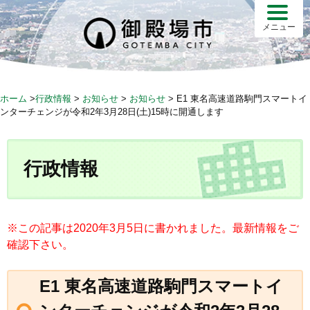
S
k
メニュー
i
p
t
o
ホーム
>
行政情報
>
お知らせ
>
お知らせ
>
E1 東名高速道路駒門スマートイ
c
ンターチェンジが令和2年3月28日(土)15時に開通します
o
n
t
行政情報
e
n
t
※この記事は2020年3月5日に書かれました。最新情報をご
確認下さい。
E1 東名高速道路駒門スマートイ