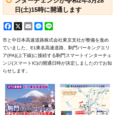
ンターチェンジが令和2年3月28
日(土)15時に開通します
F
X
E
M
Li
a
m
e
n
市と中日本高速道路株式会社東京支社が整備を進め
c
ail
ss
e
ていました、E1東名高速道路、駒門パーキングエリ
e
e
ア(PA)(上下線)に接続する駒門スマートインターチェ
b
n
ンジ(スマートIC)の開通日時が決定しましたのでお知
o
g
らせします。
o
er
k