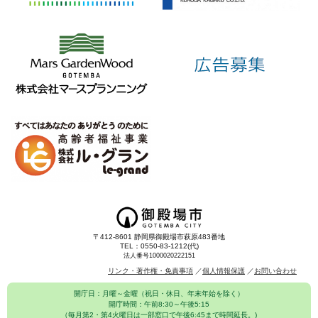
〒412-8601 静岡県御殿場市萩原483番地
TEL：0550-83-1212(代)
法人番号1000020222151
リンク・著作権・免責事項
個人情報保護
お問い合わせ
開庁日：月曜～金曜（祝日・休日、年末年始を除く）
開庁時間：午前8:30～午後5:15
（毎月第2・第4火曜日は一部窓口で午後6:45まで時間延長。)