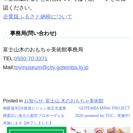
認ください。
企業版ふるさと納税について
事務局(問い合わせ)
富士山木のおもちゃ美術館事務局
TEL:
0550-70-3371
Mail:
toymuseum@city.gotemba.lg.jp
Posted in
お知らせ
,
富士山 木のおもちゃ美術館
御殿場市DX推進ビジョン策定支援業
「GOTEMBA MIRAI PROJECT
投
務委託に係る公募型プロポーザルを
2026 powered by TGC」実施中!
実施します【終了しました】
稿