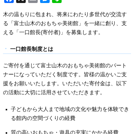
a
m
e
n
木の温もりに包まれ、将来にわたり多世代が交流す
c
ail
ss
e
る「富士山木のおもちゃ美術館」を一緒に創り、支
e
e
える「一口館長(寄付者)」を募集します。
b
n
o
g
一口館長制度とは
o
er
k
ご寄付を通じて富士山木のおもちゃ美術館のパート
ナーになっていただく制度です。皆様の温かいご支
援をお願いいたします。いただいた寄付金は、以下
の活動に大切に活用させていただきます。
子どもから大人まで地域の文化や魅力を体験でき
る館内の空間づくりの経費
質の高いおもちゃ・遊具の充実にかかる経費