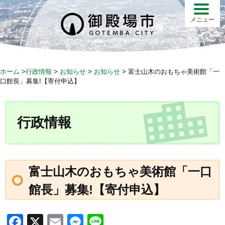
S
k
メニュー
i
p
t
o
ホーム
>
行政情報
>
お知らせ
>
お知らせ
>
富士山木のおもちゃ美術館「一
c
口館長」募集!【寄付申込】
o
n
t
行政情報
e
n
t
富士山木のおもちゃ美術館「一口
館長」募集!【寄付申込】
F
X
E
M
Li