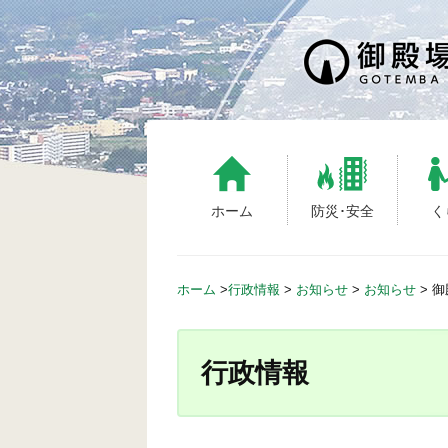
S
k
i
p
t
o
c
o
n
ホーム
防災･安全
く
t
e
n
ホーム
>
行政情報
>
お知らせ
>
お知らせ
>
御
t
行政情報