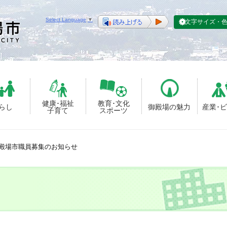
Select Language
▼
文字サイズ・
健康･福祉
教育･文化
らし
御殿場の魅力
産業･
子育て
スポーツ
殿場市職員募集のお知らせ