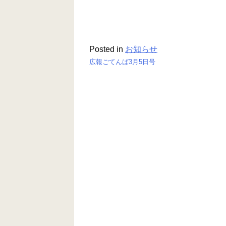
Posted in
お知らせ
広報ごてんば3月5日号
投
稿
ナ
ビ
ゲ
ー
シ
ョ