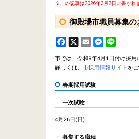
※この記事は2026年3月2日に書か
御殿場市職員募集の
F
X
E
M
Li
a
m
e
n
市では、令和9年4月1日付け採
c
ail
ss
e
詳しくは、
市採用情報サイト
をご
e
e
b
n
春期採用試験
o
g
o
er
一次試験
k
4月26日(日)
募集する職種