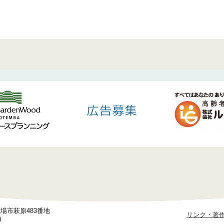
御殿場市萩原483番地
リンク・著
)