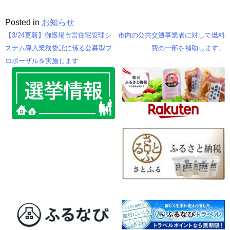
Posted in
お知らせ
【3/24更新】御殿場市営住宅管理シ
市内の公共交通事業者に対して燃料
投
ステム導入業務委託に係る公募型プ
費の一部を補助します。
ロポーザルを実施します
稿
ナ
ビ
ゲ
ー
シ
ョ
ン