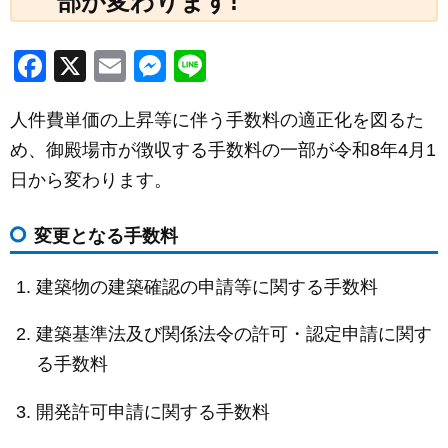
部が変わります!
F
X
E
M
Li
a
m
e
n
人件費単価の上昇等に伴う手数料の適正化を図るた
c
ail
ss
e
め、御殿場市が徴収する手数料の一部が令和8年4月1
e
e
日から変わります。
b
n
o
g
変更となる手数料
o
er
k
建築物の建築確認の申請等に関する手数料
建築基準法及び関係法令の許可・認定申請に関す
る手数料
開発許可申請に関する手数料