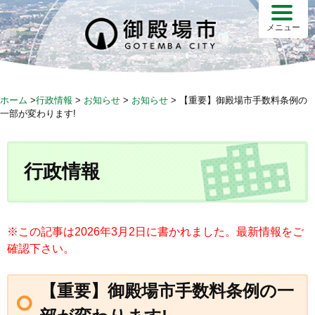
S
k
メニュー
i
p
t
o
ホーム
>
行政情報
>
お知らせ
>
お知らせ
>
【重要】御殿場市手数料条例の
c
一部が変わります!
o
n
t
行政情報
e
n
t
※この記事は2026年3月2日に書かれました。最新情報をご
確認下さい。
【重要】御殿場市手数料条例の一