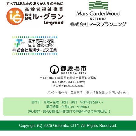
〒412-8601 静岡県御殿場市萩原483番地
TEL：0550-83-1212(代)
法人番号1000020222151
リンク・著作権・免責事項
個人情報保護
お問い合わせ
開庁日：月曜～金曜（祝日・休日、年末年始を除く）
開庁時間：午前8:30～午後5:15
（毎月第2・第4火曜日は一部窓口で午後6:45まで時間延長。)
Copyright (C)
2026 Gotemba CITY. All Rights Reserved.