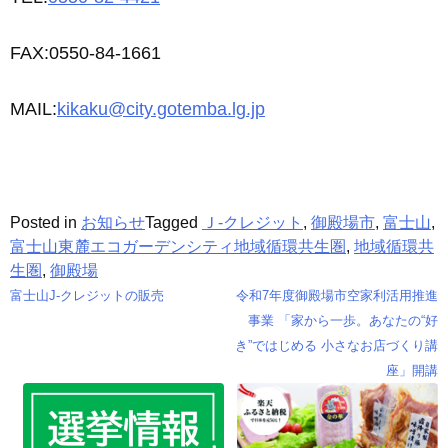
FAX:0550-84-1661
MAIL:
kikaku@city.gotemba.lg.jp
Posted in
お知らせ
Tagged
Ｊ-クレジット
,
御殿場市
,
富士山
,
富士山東麓エコガーデンシティ地域循環共生圏
,
地域循環共
生圏
,
御殿場
富士山J-クレジットの販売
令和7年度御殿場市空家利活用推進
投
事業 「家から一歩。あなたの“好
き”ではじめる 小さなお店づくり講
稿
座」開講
ナ
ビ