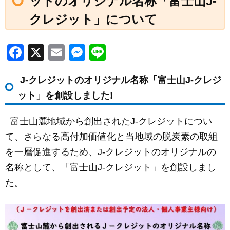
ットのオリジナル名称「富士山J-
クレジット」について
F
X
E
M
Li
a
m
e
n
J-クレジットのオリジナル名称「富士山J-クレジ
c
ail
ss
e
ット」を創設しました!
e
e
b
n
富士山麓地域から創出されたJ-クレジットについ
o
g
て、さらなる高付加価値化と当地域の脱炭素の取組
o
er
を一層促進するため、J-クレジットのオリジナルの
k
名称として、「富士山J-クレジット」を創設しまし
た。