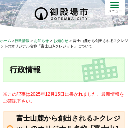
S
k
メニュー
i
p
t
o
ホーム
>
行政情報
>
お知らせ
>
お知らせ
>
富士山麓から創出されるJ-クレジ
c
ットのオリジナル名称「富士山J-クレジット」について
o
n
t
行政情報
e
n
t
※この記事は2025年12月15日に書かれました。最新情報を
ご確認下さい。
富士山麓から創出されるJ-クレジ