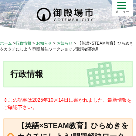
S
k
メニュー
i
p
t
o
ホーム
>
行政情報
>
お知らせ
>
お知らせ
>
【英語×STEAM教育】ひらめき
c
をカタチにしよう!問題解決ワークショップ受講者募集!!
o
n
t
行政情報
e
n
t
※この記事は2025年10月14日に書かれました。最新情報を
ご確認下さい。
【英語×STEAM教育】ひらめきを