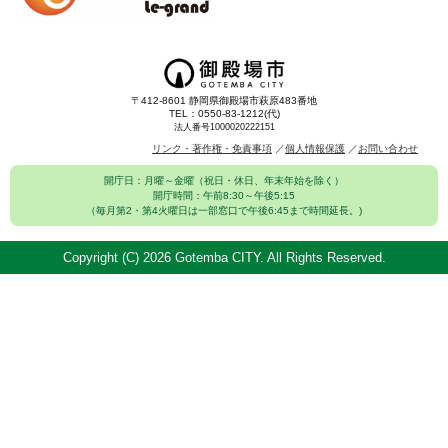
〒412-8601 静岡県御殿場市萩原483番地
TEL：0550-83-1212(代)
法人番号1000020222151
リンク・著作権・免責事項
個人情報保護
お問い合わせ
開庁日：月曜～金曜（祝日・休日、年末年始を除く）
開庁時間：午前8:30～午後5:15
（毎月第2・第4火曜日は一部窓口で午後6:45まで時間延長。)
Copyright (C)
2026 Gotemba CITY. All Rights Reserved.