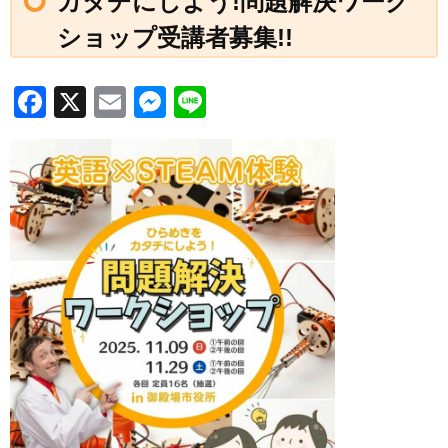
カタチにしよう!問題解決ワーク
ショップ受講者募集!!
F
X
E
M
Li
a
m
e
n
c
ail
ss
e
e
e
b
n
o
g
o
er
k