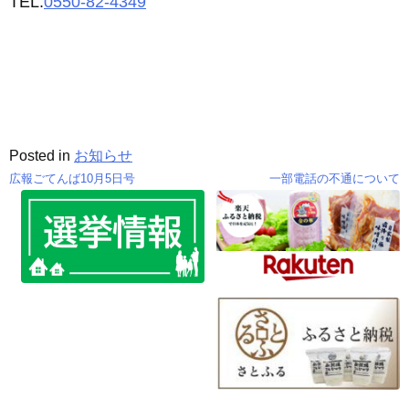
TEL:
0550-82-4349
Posted in
お知らせ
広報ごてんば10月5日号
一部電話の不通について
投
稿
ナ
ビ
ゲ
ー
シ