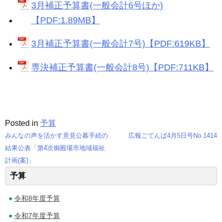
3月補正予算書(一般会計6号ほか)
【PDF:1.89MB】
3月補正予算書(一般会計7号)【PDF:619KB】
専決補正予算書(一般会計8号)【PDF:711KB】
Posted in
予算
みんなの声を活かす意見公募手続の
広報ごてんば4月5日号No.1414
投
結果公表「第4次御殿場市地域福祉
計画(案)」
稿
予算
ナ
令和8年度予算
ビ
令和7年度予算
ゲ