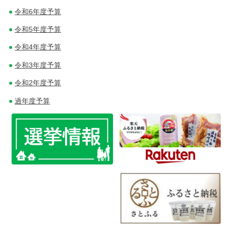
令和6年度予算
ー
令和5年度予算
シ
令和4年度予算
ョ
令和3年度予算
ン
令和2年度予算
過年度予算