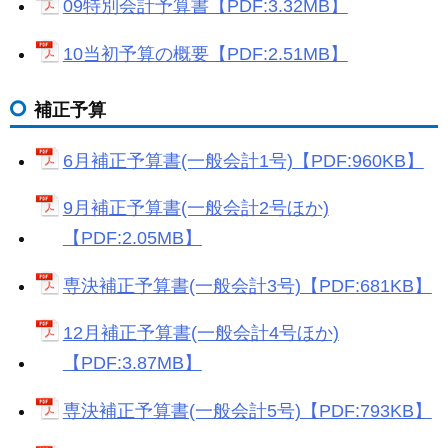
09特別会計予算書【PDF:3.32MB】
10当初予算の概要【PDF:2.51MB】
補正予算
6月補正予算書(一般会計1号)【PDF:960KB】
9月補正予算書(一般会計2号ほか)
【PDF:2.05MB】
専決補正予算書(一般会計3号)【PDF:681KB】
12月補正予算書(一般会計4号ほか)
【PDF:3.87MB】
専決補正予算書(一般会計5号)【PDF:793KB】